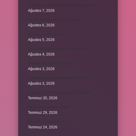
Kemerleri sıkmak deyiminin anlamı nedir ?
Ağustos 7, 2026
Bordroda aynı yardım ne demek ?
Ağustos 6, 2026
Koşulsuz iade nedir ?
Ağustos 5, 2026
Avar Kağanlığı’nın kurucusu kimdir ?
Ağustos 4, 2026
8 Nisan 2004’de ne oldu ?
Ağustos 3, 2026
4 takım aynı puanda olursa ne olur ?
Ağustos 3, 2026
Şubat ayı neden 4 yılda bir 29 çeker ?
Temmuz 30, 2026
Tevafuk ne anlama gelir ?
Temmuz 29, 2026
Karı demek kaba mı ?
Temmuz 24, 2026