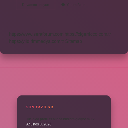
Kıssa
Devamını okuyun
Yorum Bırak
Ne
Demek
Tdv
https://www.seraforum.com
https://cigerricco.com.tr
https://yildirimmedya.com.tr
Sitemap
SIDEBAR
SON YAZILAR
TikTokta profil ss alınca bildirim gidiyor mu ?
Ağustos 8, 2026