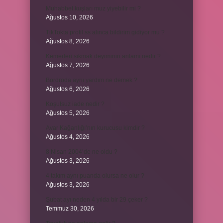
Muhabbet kuşları muz yiyebilir mi ?
Ağustos 10, 2026
TikTokta profil ss alınca bildirim gidiyor mu ?
Ağustos 8, 2026
Kemerleri sıkmak deyiminin anlamı nedir ?
Ağustos 7, 2026
Bordroda aynı yardım ne demek ?
Ağustos 6, 2026
Koşulsuz iade nedir ?
Ağustos 5, 2026
Avar Kağanlığı’nın kurucusu kimdir ?
Ağustos 4, 2026
8 Nisan 2004’de ne oldu ?
Ağustos 3, 2026
4 takım aynı puanda olursa ne olur ?
Ağustos 3, 2026
Şubat ayı neden 4 yılda bir 29 çeker ?
Temmuz 30, 2026