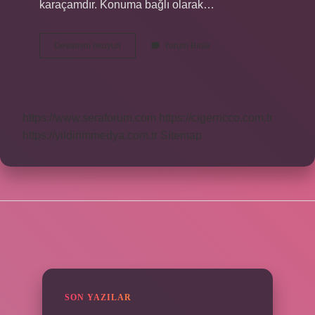
karaçamdır. Konuma bağlı olarak…
Pergole
Devamını okuyun
Yorum Bırak
Hangi
Ağaçtan
Yapılır
https://www.seraforum.com
https://cigerricco.com.tr
https://yildirimmedya.com.tr
Sitemap
SIDEBAR
SON YAZILAR