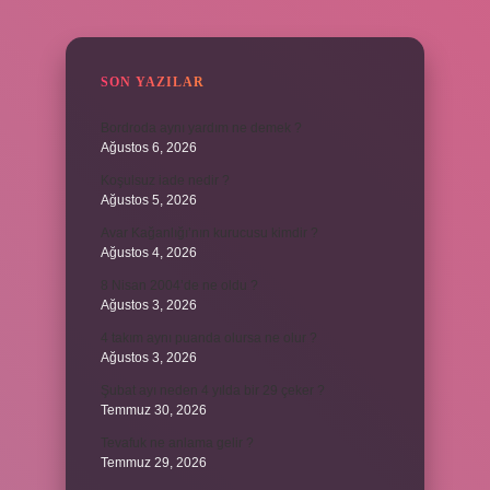
SIDEBAR
SON YAZILAR
Bordroda aynı yardım ne demek ?
Ağustos 6, 2026
Koşulsuz iade nedir ?
Ağustos 5, 2026
Avar Kağanlığı’nın kurucusu kimdir ?
Ağustos 4, 2026
8 Nisan 2004’de ne oldu ?
Ağustos 3, 2026
4 takım aynı puanda olursa ne olur ?
Ağustos 3, 2026
Şubat ayı neden 4 yılda bir 29 çeker ?
Temmuz 30, 2026
Tevafuk ne anlama gelir ?
Temmuz 29, 2026