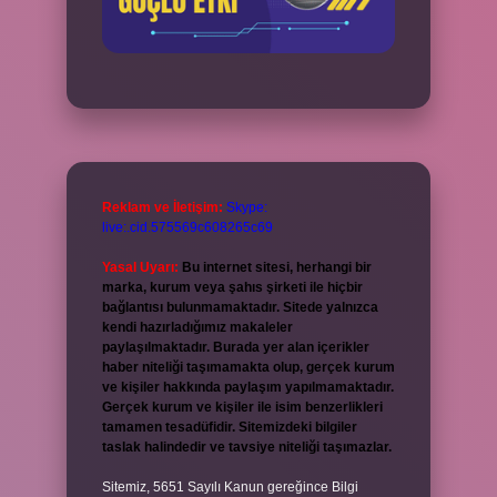
Reklam ve İletişim:
Skype:
live:.cid.575569c608265c69
Yasal Uyarı:
Bu internet sitesi, herhangi bir
marka, kurum veya şahıs şirketi ile hiçbir
bağlantısı bulunmamaktadır. Sitede yalnızca
kendi hazırladığımız makaleler
paylaşılmaktadır. Burada yer alan içerikler
haber niteliği taşımamakta olup, gerçek kurum
ve kişiler hakkında paylaşım yapılmamaktadır.
Gerçek kurum ve kişiler ile isim benzerlikleri
tamamen tesadüfidir. Sitemizdeki bilgiler
taslak halindedir ve tavsiye niteliği taşımazlar.
Sitemiz, 5651 Sayılı Kanun gereğince Bilgi