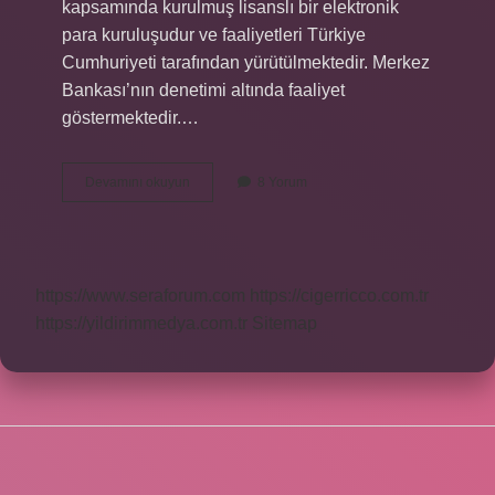
kapsamında kurulmuş lisanslı bir elektronik
para kuruluşudur ve faaliyetleri Türkiye
Cumhuriyeti tarafından yürütülmektedir. Merkez
Bankası’nın denetimi altında faaliyet
göstermektedir.…
Devlet
Devamını okuyun
8 Yorum
Paparayı
Takip
Ediyor
Mu
https://www.seraforum.com
https://cigerricco.com.tr
https://yildirimmedya.com.tr
Sitemap