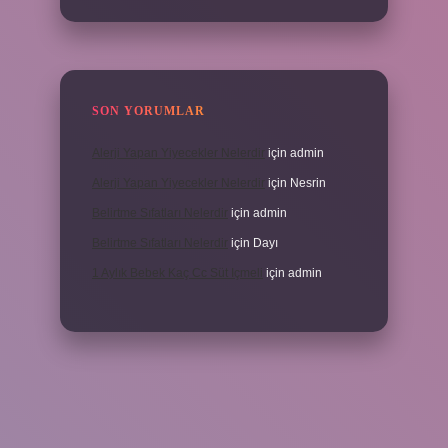
SON YORUMLAR
Alerji Yapan Yiyecekler Nelerdir
için
admin
Alerji Yapan Yiyecekler Nelerdir
için
Nesrin
Belirtme Sıfatları Nelerdir
için
admin
Belirtme Sıfatları Nelerdir
için
Dayı
1 Aylık Bebek Kaç Cc Süt Içmeli
için
admin