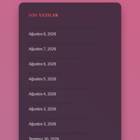
SON YAZILAR
TikTokta profil ss alınca bildirim gidiyor mu ?
Ağustos 8, 2026
Kemerleri sıkmak deyiminin anlamı nedir ?
Ağustos 7, 2026
Bordroda aynı yardım ne demek ?
Ağustos 6, 2026
Koşulsuz iade nedir ?
Ağustos 5, 2026
Avar Kağanlığı’nın kurucusu kimdir ?
Ağustos 4, 2026
8 Nisan 2004’de ne oldu ?
Ağustos 3, 2026
4 takım aynı puanda olursa ne olur ?
Ağustos 3, 2026
Şubat ayı neden 4 yılda bir 29 çeker ?
Temmuz 30, 2026