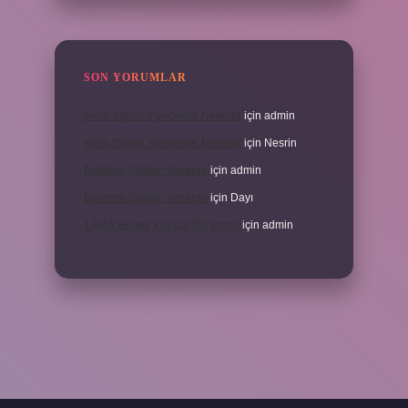
SON YORUMLAR
Alerji Yapan Yiyecekler Nelerdir
için
admin
Alerji Yapan Yiyecekler Nelerdir
için
Nesrin
Belirtme Sıfatları Nelerdir
için
admin
Belirtme Sıfatları Nelerdir
için
Dayı
1 Aylık Bebek Kaç Cc Süt Içmeli
için
admin