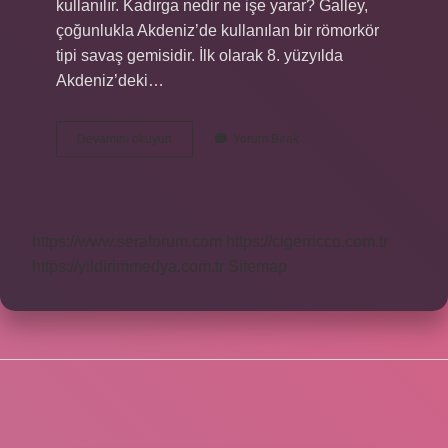
kullanılır. Kadırga nedir ne işe yarar? Galley,
çoğunlukla Akdeniz’de kullanılan bir römorkör
tipi savaş gemisidir. İlk olarak 8. yüzyılda
Akdeniz’deki…
Kadırga
Devamını okuyun
Yorum Bırak
Nedir
Özellikleri
https://www.seraforum.com
https://cigerricco.com.tr
https://yildirimmedya.com.tr
Sitemap
SIDEBAR