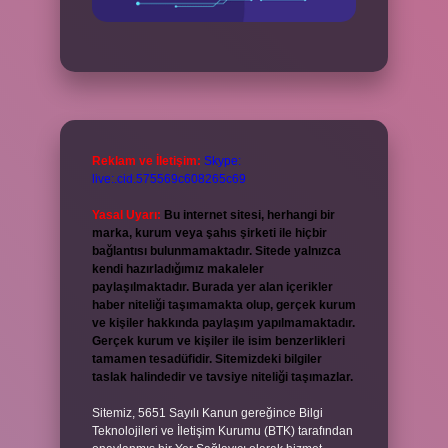
Reklam ve İletişim:
Skype:
live:.cid.575569c608265c69
Yasal Uyarı:
Bu internet sitesi, herhangi bir
marka, kurum veya şahıs şirketi ile hiçbir
bağlantısı bulunmamaktadır. Sitede yalnızca
kendi hazırladığımız makaleler
paylaşılmaktadır. Burada yer alan içerikler
haber niteliği taşımamakta olup, gerçek kurum
ve kişiler hakkında paylaşım yapılmamaktadır.
Gerçek kurum ve kişiler ile isim benzerlikleri
tamamen tesadüfidir. Sitemizdeki bilgiler
taslak halindedir ve tavsiye niteliği taşımazlar.
Sitemiz, 5651 Sayılı Kanun gereğince Bilgi
Teknolojileri ve İletişim Kurumu (BTK) tarafından