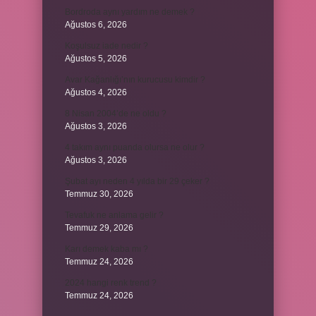
Bordroda aynı yardım ne demek ?
Ağustos 6, 2026
Koşulsuz iade nedir ?
Ağustos 5, 2026
Avar Kağanlığı’nın kurucusu kimdir ?
Ağustos 4, 2026
8 Nisan 2004’de ne oldu ?
Ağustos 3, 2026
4 takım aynı puanda olursa ne olur ?
Ağustos 3, 2026
Şubat ayı neden 4 yılda bir 29 çeker ?
Temmuz 30, 2026
Tevafuk ne anlama gelir ?
Temmuz 29, 2026
Karı demek kaba mı ?
Temmuz 24, 2026
2024 hangi renk trend ?
Temmuz 24, 2026