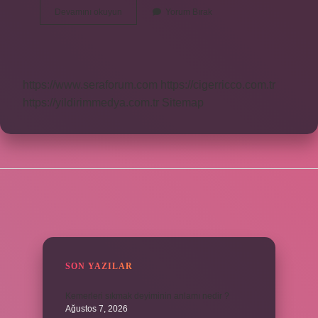
Nakliyecilik
Devamını okuyun
Yorum Bırak
Ne
Demek
https://www.seraforum.com
https://cigerricco.com.tr
https://yildirimmedya.com.tr
Sitemap
SIDEBAR
SON YAZILAR
Kemerleri sıkmak deyiminin anlamı nedir ?
Ağustos 7, 2026