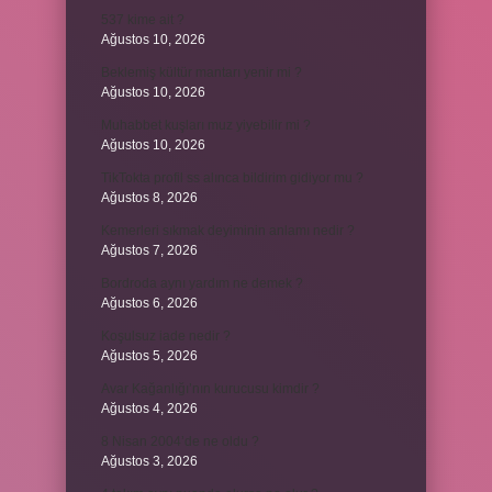
537 kime ait ?
Ağustos 10, 2026
Beklemiş kültür mantarı yenir mi ?
Ağustos 10, 2026
Muhabbet kuşları muz yiyebilir mi ?
Ağustos 10, 2026
TikTokta profil ss alınca bildirim gidiyor mu ?
Ağustos 8, 2026
Kemerleri sıkmak deyiminin anlamı nedir ?
Ağustos 7, 2026
Bordroda aynı yardım ne demek ?
Ağustos 6, 2026
Koşulsuz iade nedir ?
Ağustos 5, 2026
Avar Kağanlığı’nın kurucusu kimdir ?
Ağustos 4, 2026
8 Nisan 2004’de ne oldu ?
Ağustos 3, 2026