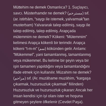
Müttehim ne demek Osmanlıca? 1. Suçlayıcı,
savcı. Müsterhamdır ne demek? (ﻣﺴﺘﺮﺣﻢ) sıf.
(ar. istirḥām, “saygı ile istemek, yalvarmak”tan
musterḥam) Yalvararak talep edilmiş, saygı ile
talep edilmiş, talep edilmiş. Arapçada
mütemmim ne demek? Kökeni: “Mütemmim”
kelimesi Arapça kökenli bir terimdir. Arapça
kökeni “t-m-m” (تمم) kökünden gelir. Anlamı:
“Mükemmel”, yani tamamlanmış, tamamlanmış
veya mükemmel. Bu kelime bir şeyin veya bir
işin tamamen yapıldığını veya tamamlandığını
ifade etmek için kullanılır. Müzahim ne demek?
(ﻣﺰﺍﺣﻢ) sıf. (Ar. muzāḥame muzāḥim, “kargaşa
çıkarmak, huzursuzluk çıkarmak” fiilinden)
Huzursuzluk ve huzursuzluk çıkaran: Ancak her
insan kendisi için iyi olanı ister ve hoşuna
gitmeyen şeylere öfkelenir (Cevdet Paşa).