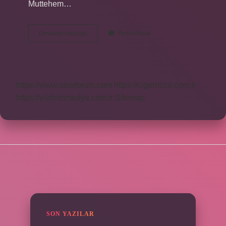
Muttehem…
Müttesim
Devamını okuyun
Yorum Bırak
Ne
Demek
https://www.seraforum.com
https://cigerricco.com.tr
https://yildirimmedya.com.tr
Sitemap
SIDEBAR
SON YAZILAR