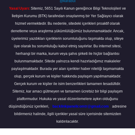
@karabul
Yasal Uyarı:
Sitemiz, 5651 Sayılı Kanun gereğince Bilgi Teknolojileri ve
İletişim Kurumu (BTK) tarafından onaylanmış bir Yer Sağlayıcı olarak
hizmet vermektedir. Bu nedenle, sitedeki içerikleri proaktif olarak
denetleme veya araştırma yükümlülüğümüz bulunmamaktadır. Ancak,
üyelerimiz yazdıkları içeriklerin sorumluluğunu taşımakta olup, siteye
üye olarak bu sorumluluğu kabul etmiş sayılırlar. Bu internet sitesi,
herhangi bir marka, kurum veya şahıs şirketi ile hiçbir bağlantısı
bulunmamaktadır. Sitede yalnızca kendi hazırladığımız makaleler
paylaşılmaktadır. Burada yer alan içerikler haber niteliği taşımamakta
olup, gerçek kurum ve kişiler hakkında paylaşım yapılmamaktadır.
Gerçek kurum ve kişiler ile isim benzerlikleri tamamen tesadüfidir.
Sitemiz, kar amacı gütmeyen ve tamamen ücretsiz bir bilgi paylaşım
platformudur. Hukuka ve yasal düzenlemelere aykırı olduğunu
düşündüğünüz içerikleri,
backlinkpanelicomtr@gmail.com
adresine
bildirmeniz halinde, ilgili içerikler yasal süre içerisinde sitemizden
kaldırılacaktır.
Scro