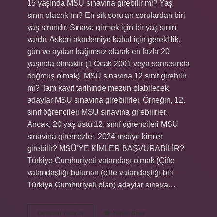
15 yaşında MSÜ sınavına girebilir mi? Yaş
sınırı olacak mı? En sık sorulan sorulardan biri
yaş sınırıdır. Sınava girmek için bir yaş sınırı
vardır. Askeri akademiye kabul için gereklilik,
gün ve aydan bağımsız olarak en fazla 20
yaşında olmaktır (1 Ocak 2001 veya sonrasında
doğmuş olmak). MSÜ sınavına 12 sınıf girebilir
mi? Tam kayıt tarihinde mezun olabilecek
adaylar MSU sınavına girebilirler. Örneğin, 12.
sınıf öğrencileri MSU sınavına girebilirler.
Ancak, 20 yaş üstü 12. sınıf öğrencileri MSU
sınavına giremezler. 2024 msüye kimler
girebilir? MSÜ’YE KİMLER BAŞVURABİLİR?
Türkiye Cumhuriyeti vatandaşı olmak (Çifte
vatandaşlığı bulunan (çifte vatandaşlığı biri
Türkiye Cumhuriyeti olan) adaylar sınava…
Msü
Devamını okuyun
Yorum Bırak