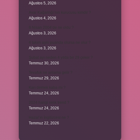
Ağustos 5, 2026
Avar Kağanlığı’nın kurucusu kimdir ?
Ağustos 4, 2026
8 Nisan 2004’de ne oldu ?
Ağustos 3, 2026
4 takım aynı puanda olursa ne olur ?
Ağustos 3, 2026
Şubat ayı neden 4 yılda bir 29 çeker ?
Temmuz 30, 2026
Tevafuk ne anlama gelir ?
Temmuz 29, 2026
Karı demek kaba mı ?
Temmuz 24, 2026
2024 hangi renk trend ?
Temmuz 24, 2026
Hazal’ın İngilizcesi ne ?
Temmuz 22, 2026