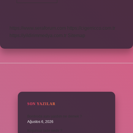
15
Yaş
Girebilir
Mi
https://www.seraforum.com
https://cigerricco.com.tr
https://yildirimmedya.com.tr
Sitemap
SIDEBAR
SON YAZILAR
Bordroda aynı yardım ne demek ?
Ağustos 6, 2026
Koşulsuz iade nedir ?