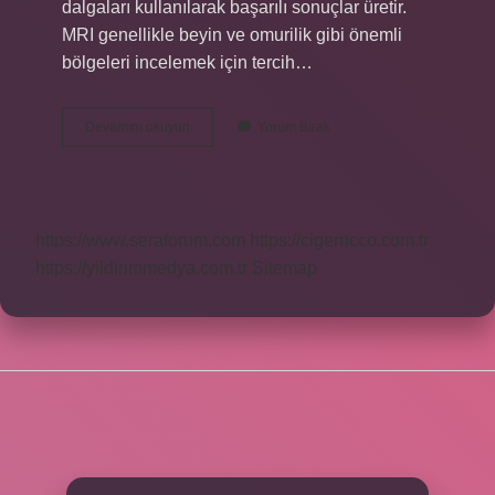
dalgaları kullanılarak başarılı sonuçlar üretir.
MRI genellikle beyin ve omurilik gibi önemli
bölgeleri incelemek için tercih…
Manyetik
Devamını okuyun
Yorum Bırak
Rezonans
Hangi
Işın
https://www.seraforum.com
https://cigerricco.com.tr
https://yildirimmedya.com.tr
Sitemap
SIDEBAR