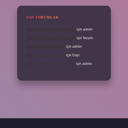
SON YORUMLAR
Alerji Yapan Yiyecekler Nelerdir
için
admin
Alerji Yapan Yiyecekler Nelerdir
için
Nesrin
Belirtme Sıfatları Nelerdir
için
admin
Belirtme Sıfatları Nelerdir
için
Dayı
1 Aylık Bebek Kaç Cc Süt Içmeli
için
admin
için tıkla
betexper giriş