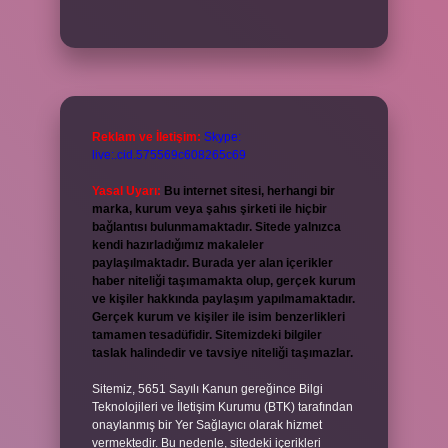
Reklam ve İletişim:
Skype:
live:.cid.575569c608265c69
Yasal Uyarı:
Bu internet sitesi, herhangi bir
marka, kurum veya şahıs şirketi ile hiçbir
bağlantısı bulunmamaktadır. Sitede yalnızca
kendi hazırladığımız makaleler
paylaşılmaktadır. Burada yer alan içerikler
haber niteliği taşımamakta olup, gerçek kurum
ve kişiler hakkında paylaşım yapılmamaktadır.
Gerçek kurum ve kişiler ile isim benzerlikleri
tamamen tesadüfidir. Sitemizdeki bilgiler
taslak halindedir ve tavsiye niteliği taşımazlar.
Sitemiz, 5651 Sayılı Kanun gereğince Bilgi
Teknolojileri ve İletişim Kurumu (BTK) tarafından
onaylanmış bir Yer Sağlayıcı olarak hizmet
vermektedir. Bu nedenle, sitedeki içerikleri