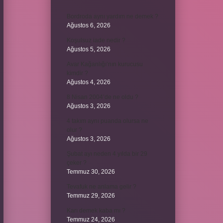
Bordroda aynı yardım ne demek ?
Ağustos 6, 2026
Koşulsuz iade nedir ?
Ağustos 5, 2026
Avar Kağanlığı’nın kurucusu
kimdir ?
Ağustos 4, 2026
8 Nisan 2004’de ne oldu ?
Ağustos 3, 2026
4 takım aynı puanda olursa ne
olur ?
Ağustos 3, 2026
Şubat ayı neden 4 yılda bir 29
çeker ?
Temmuz 30, 2026
Tevafuk ne anlama gelir ?
Temmuz 29, 2026
Karı demek kaba mı ?
Temmuz 24, 2026