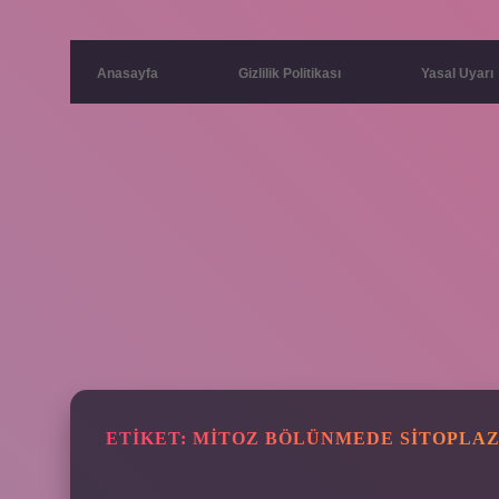
Anasayfa
Gizlilik Politikası
Yasal Uyarı
ETIKET:
MITOZ BÖLÜNMEDE SITOPLAZ