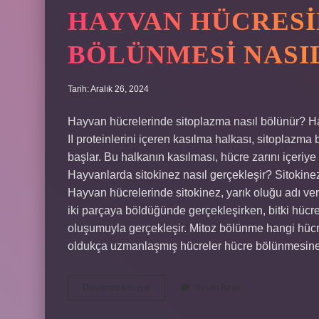
HAYVAN HÜCRESI
BÖLÜNMESI NASI
Tarih: Aralık 26, 2024
Hayvan hücrelerinde sitoplazma nasıl bölünür? H
II proteinlerini içeren kasılma halkası, sitoplazm
başlar. Bu halkanın kasılması, hücre zarını içeriy
Hayvanlarda sitokinez nasıl gerçekleşir? Sitokinez 
Hayvan hücrelerinde sitokinez, yarık oluğu adı ver
iki parçaya böldüğünde gerçekleşirken, bitki hücre
oluşumuyla gerçekleşir. Mitoz bölünme hangi hücre
oldukça uzmanlaşmış hücreler hücre bölünmesi
Hayvan
Devamını okuyun
Yorum Bırak
Hücresinde
Sitoplazma