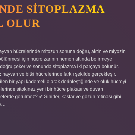
NDE SITOPLAZMA
L OLUR
ayvan hücrelerinde mitozun sonuna doğru, aktin ve miyozin
a bölünmesi için hücre zarının hemen altında belirmeye
e doğru çeker ve sonunda sitoplazma iki parçaya bölünür.
hayvan ve bitki hücrelerinde farklı şekilde gerçekleşir.
ilen bir yapı kademeli olarak derinleştiğinde ve oluk hücreyi
lerinde sitokinez yeni bir hücre plakası ve duvarı
lerde görülmez? ✔ Sinirler, kaslar ve gözün retinası gibi
ne…