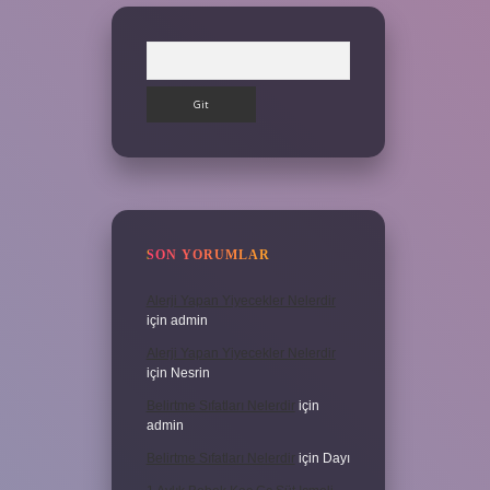
Arama
SON YORUMLAR
Alerji Yapan Yiyecekler Nelerdir
için
admin
Alerji Yapan Yiyecekler Nelerdir
için
Nesrin
Belirtme Sıfatları Nelerdir
için
admin
Belirtme Sıfatları Nelerdir
için
Dayı