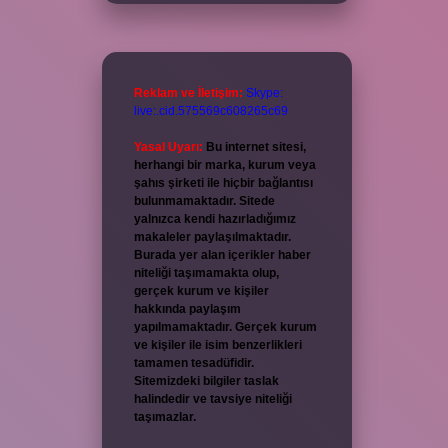
Reklam ve İletişim:
Skype:
live:.cid.575569c608265c69
Yasal Uyarı:
Bu internet sitesi,
herhangi bir marka, kurum veya
şahıs şirketi ile hiçbir bağlantısı
bulunmamaktadır. Sitede
yalnızca kendi hazırladığımız
makaleler paylaşılmaktadır.
Burada yer alan içerikler haber
niteliği taşımamakta olup,
gerçek kurum ve kişiler
hakkında paylaşım
yapılmamaktadır. Gerçek kurum
ve kişiler ile isim benzerlikleri
tamamen tesadüfidir.
Sitemizdeki bilgiler taslak
halindedir ve tavsiye niteliği
taşımazlar.