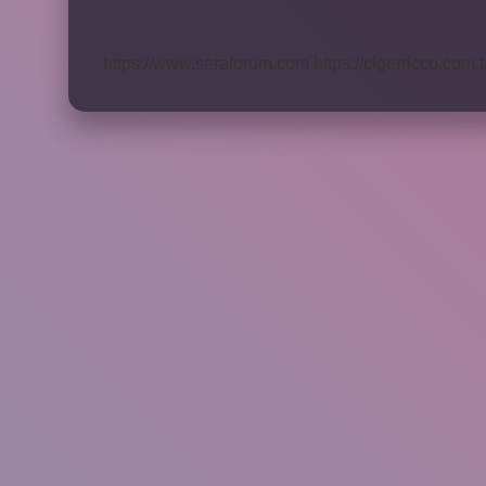
Bölünmesi
Nasıl
Olur
https://www.seraforum.com
https://cigerricco.com.t