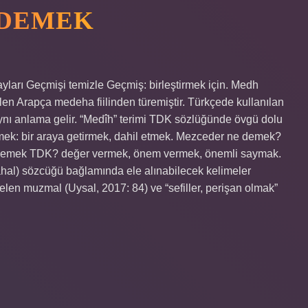
 DEMEK
arı Geçmişi temizle Geçmiş: birleştirmek için. Medh
n Arapça medeha fiilinden türemiştir. Türkçede kullanılan
 aynı anlama gelir. “Medîh” terimi TDK sözlüğünde övgü dolu
mek: bir araya getirmek, dahil etmek. Mezceder ne demek?
e demek TDK? değer vermek, önem vermek, önemli saymak.
elen muzmal (Uysal, 2017: 84) ve “sefiller, perişan olmak”