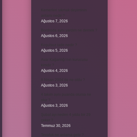
Kemerleri sıkmak deyiminin
anlamı nedir ?
Ağustos 7, 2026
Bordroda aynı yardım ne demek ?
Ağustos 6, 2026
Koşulsuz iade nedir ?
Ağustos 5, 2026
Avar Kağanlığı’nın kurucusu
kimdir ?
Ağustos 4, 2026
8 Nisan 2004’de ne oldu ?
Ağustos 3, 2026
4 takım aynı puanda olursa ne
olur ?
Ağustos 3, 2026
Şubat ayı neden 4 yılda bir 29
çeker ?
Temmuz 30, 2026
Tevafuk ne anlama gelir ?