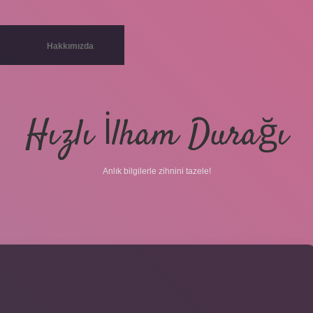
Hakkımızda
Hızlı İlham Durağı
Anlık bilgilerle zihnini tazele!