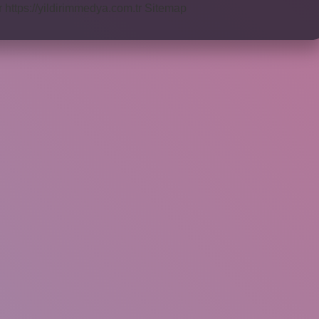
r
https://yildirimmedya.com.tr
Sitemap