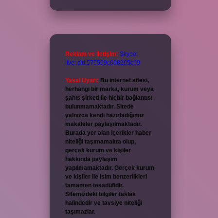
Reklam ve İletişim:
Skype:
live:.cid.575569c608265c69
Yasal Uyarı:
Bu internet sitesi,
herhangi bir marka, kurum veya
şahıs şirketi ile hiçbir bağlantısı
bulunmamaktadır. Sitede
yalnızca kendi hazırladığımız
makaleler paylaşılmaktadır.
Burada yer alan içerikler haber
niteliği taşımamakta olup,
gerçek kurum ve kişiler
hakkında paylaşım
yapılmamaktadır. Gerçek kurum
ve kişiler ile isim benzerlikleri
tamamen tesadüfidir.
Sitemizdeki bilgiler taslak
halindedir ve tavsiye niteliği
taşımazlar.