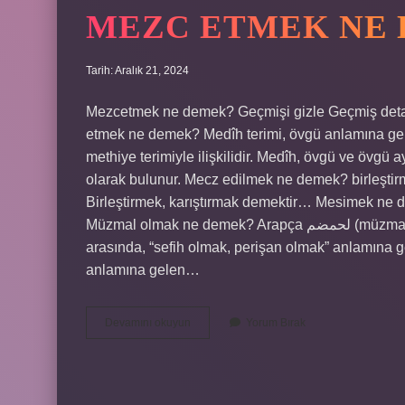
MEZC ETMEK NE
Tarih: Aralık 21, 2024
Mezcetmek ne demek? Geçmişi gizle Geçmiş detayl
etmek ne demek? Medîh terimi, övgü anlamına gele
methiye terimiyle ilişkilidir. Medîh, övgü ve övgü
olarak bulunur. Mecz edilmek ne demek? birleştir
Birleştirmek, karıştırmak demektir… Mesimek n
Müzmal olmak ne demek? Arapça لحمضم (müzmahal) sözcüğü bağlamında ele alınabilecek kelimeler
arasında, “sefih olmak, perişan olmak” anlamına g
anlamına gelen…
Mezc
Devamını okuyun
Yorum Bırak
Etmek
Ne
Demek