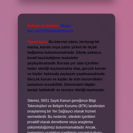
Reklam ve İletişim:
Skype:
live:.cid.575569c608265c69
Yasal Uyarı:
Bu internet sitesi, herhangi bir
marka, kurum veya şahıs şirketi ile hiçbir
bağlantısı bulunmamaktadır. Sitede yalnızca
kendi hazırladığımız makaleler
paylaşılmaktadır. Burada yer alan içerikler
haber niteliği taşımamakta olup, gerçek kurum
ve kişiler hakkında paylaşım yapılmamaktadır.
Gerçek kurum ve kişiler ile isim benzerlikleri
tamamen tesadüfidir. Sitemizdeki bilgiler
taslak halindedir ve tavsiye niteliği taşımazlar.
Sitemiz, 5651 Sayılı Kanun gereğince Bilgi
Teknolojileri ve İletişim Kurumu (BTK) tarafından
onaylanmış bir Yer Sağlayıcı olarak hizmet
vermektedir. Bu nedenle, sitedeki içerikleri
proaktif olarak denetleme veya araştırma
yükümlülüğümüz bulunmamaktadır. Ancak,
üyelerimiz yazdıkları içeriklerin sorumluluğunu