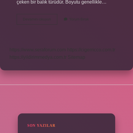
çeken bir balık türüdür. Boyutu genellikle…
Mersin
Devamını okuyun
Yorum Bırak
Balığı
Neden
Pahalı
https://www.seraforum.com
https://cigerricco.com.tr
https://yildirimmedya.com.tr
Sitemap
SIDEBAR
SON YAZILAR