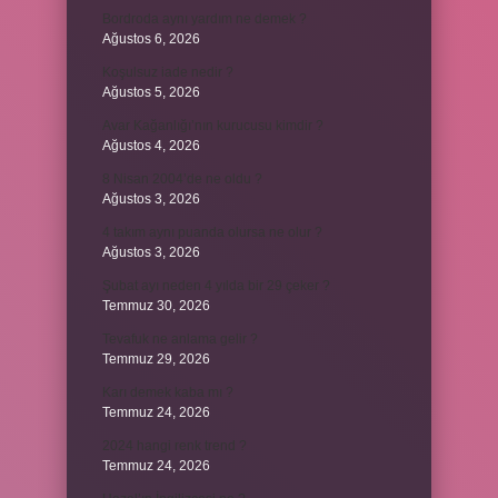
Bordroda aynı yardım ne demek ?
Ağustos 6, 2026
Koşulsuz iade nedir ?
Ağustos 5, 2026
Avar Kağanlığı’nın kurucusu kimdir ?
Ağustos 4, 2026
8 Nisan 2004’de ne oldu ?
Ağustos 3, 2026
4 takım aynı puanda olursa ne olur ?
Ağustos 3, 2026
Şubat ayı neden 4 yılda bir 29 çeker ?
Temmuz 30, 2026
Tevafuk ne anlama gelir ?
Temmuz 29, 2026
Karı demek kaba mı ?
Temmuz 24, 2026
2024 hangi renk trend ?
Temmuz 24, 2026