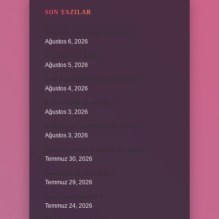
SON YAZILAR
Bordroda aynı yardım ne demek ?
Ağustos 6, 2026
Koşulsuz iade nedir ?
Ağustos 5, 2026
Avar Kağanlığı’nın kurucusu kimdir ?
Ağustos 4, 2026
8 Nisan 2004’de ne oldu ?
Ağustos 3, 2026
4 takım aynı puanda olursa ne olur ?
Ağustos 3, 2026
Şubat ayı neden 4 yılda bir 29 çeker ?
Temmuz 30, 2026
Tevafuk ne anlama gelir ?
Temmuz 29, 2026
Karı demek kaba mı ?
Temmuz 24, 2026