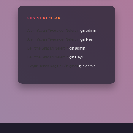
SON YORUMLAR
Alerji Yapan Yiyecekler Nelerdir
için
admin
Alerji Yapan Yiyecekler Nelerdir
için
Nesrin
Belirtme Sıfatları Nelerdir
için
admin
Belirtme Sıfatları Nelerdir
için
Dayı
1 Aylık Bebek Kaç Cc Süt Içmeli
için
admin
çin tıkla
betexper giriş