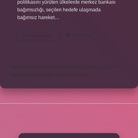
politikasını yürüten ülkelerde merkez bankası
bağımsızlığı, seçilen hedefe ulaşmada
bağımsız hareket…
Tc
Devamını okuyun
Yorum Bırak
Merkez
Bankası
Kimin
Elinde
https://www.seraforum.com
https://cigerricco.com.tr
https://yildirimmedya.com.tr
Sitemap
SIDEBAR