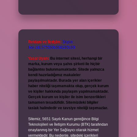
Reklam ve İletişim:
Skype:
live:.cid.575569c608265c69
Yasal Uyarı:
Bu internet sitesi, herhangi bir
marka, kurum veya şahıs şirketi ile hiçbir
bağlantısı bulunmamaktadır. Sitede yalnızca
kendi hazırladığımız makaleler
paylaşılmaktadır. Burada yer alan içerikler
haber niteliği taşımamakta olup, gerçek kurum
ve kişiler hakkında paylaşım yapılmamaktadır.
Gerçek kurum ve kişiler ile isim benzerlikleri
tamamen tesadüfidir. Sitemizdeki bilgiler
taslak halindedir ve tavsiye niteliği taşımazlar.
Sitemiz, 5651 Sayılı Kanun gereğince Bilgi
Teknolojileri ve İletişim Kurumu (BTK) tarafından
onaylanmış bir Yer Sağlayıcı olarak hizmet
vermektedir. Bu nedenle, sitedeki içerikleri