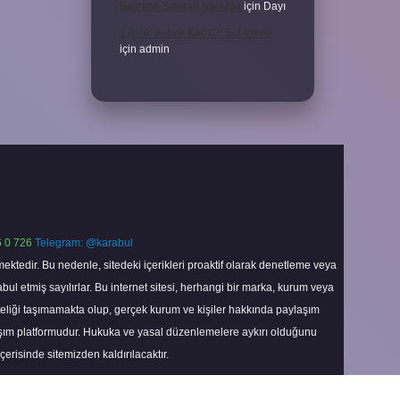
Belirtme Sıfatları Nelerdir
için
Dayı
1 Aylık Bebek Kaç Cc Süt Içmeli
için
admin
 0 726
Telegram: @karabul
ektedir. Bu nedenle, sitedeki içerikleri proaktif olarak denetleme veya
 etmiş sayılırlar. Bu internet sitesi, herhangi bir marka, kurum veya
niteliği taşımamakta olup, gerçek kurum ve kişiler hakkında paylaşım
laşım platformudur. Hukuka ve yasal düzenlemelere aykırı olduğunu
içerisinde sitemizden kaldırılacaktır.
Scroll