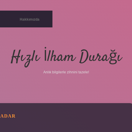
Hakkımızda
Hızlı İlham Durağı
Anlık bilgilerle zihnini tazele!
KADAR