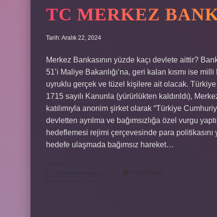
TC MERKEZ BANK
Tarih: Aralık 22, 2024
Merkez Bankasının yüzde kaçı devlete aittir? Ban
51’i Maliye Bakanlığı’na, geri kalan kısmı ise milli
uyruklu gerçek ve tüzel kişilere ait olacak. Türkiy
1715 sayılı Kanunla (yürürlükten kaldırıldı), Merk
katılımıyla anonim şirket olarak “Türkiye Cumhuri
devletten ayrılma ve bağımsızlığa özel vurgu yapt
hedeflemesi rejimi çerçevesinde para politikasını
hedefe ulaşmada bağımsız hareket…
Tc
Devamını okuyun
Yorum Bırak
Merkez
Bankası
Kimin
Elinde