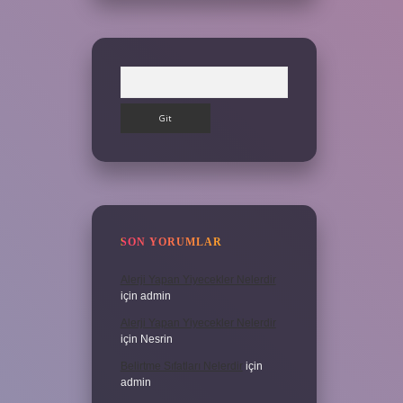
Arama
SON YORUMLAR
Alerji Yapan Yiyecekler Nelerdir
için
admin
Alerji Yapan Yiyecekler Nelerdir
için
Nesrin
Belirtme Sıfatları Nelerdir
için
admin