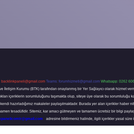
:
backlinkpaneli@gmail.com
Teams:
forumhizmeti@gmail.com
Whatsapp: 0262 606
ve İletişim Kurumu (BTK) tarafından onaylanmış bir Yer Sağlayıcı olarak hizmet verm
rı içeriklerin sorumluluğunu taşımakta olup, siteye üye olarak bu sorumluluğu kabul
a kendi hazırladığımız makaleler paylaşılmaktadır. Burada yer alan içerikler haber 
tamamen tesadüfidir. Sitemiz, kar amacı gütmeyen ve tamamen ücretsiz bir bilgi pay
nkpanelicomtr@gmail.com
adresine bildirmeniz halinde, ilgili içerikler yasal süre 