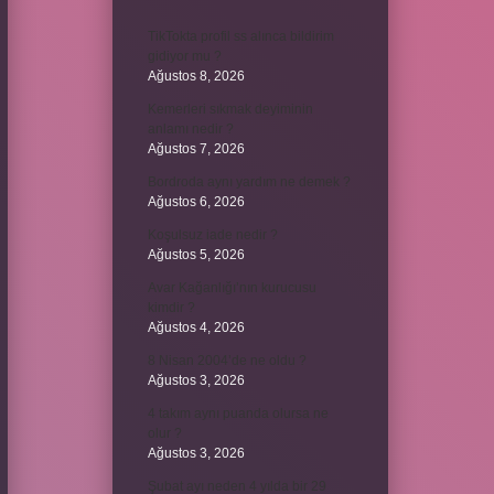
TikTokta profil ss alınca bildirim
gidiyor mu ?
Ağustos 8, 2026
Kemerleri sıkmak deyiminin
anlamı nedir ?
Ağustos 7, 2026
Bordroda aynı yardım ne demek ?
Ağustos 6, 2026
Koşulsuz iade nedir ?
Ağustos 5, 2026
Avar Kağanlığı’nın kurucusu
kimdir ?
Ağustos 4, 2026
8 Nisan 2004’de ne oldu ?
Ağustos 3, 2026
4 takım aynı puanda olursa ne
olur ?
Ağustos 3, 2026
Şubat ayı neden 4 yılda bir 29