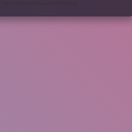
r
https://yildirimmedya.com.tr
Sitemap