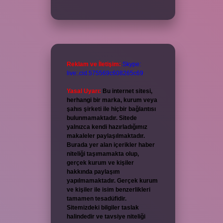
Reklam ve İletişim:
Skype:
live:.cid.575569c608265c69
Yasal Uyarı:
Bu internet sitesi,
herhangi bir marka, kurum veya
şahıs şirketi ile hiçbir bağlantısı
bulunmamaktadır. Sitede
yalnızca kendi hazırladığımız
makaleler paylaşılmaktadır.
Burada yer alan içerikler haber
niteliği taşımamakta olup,
gerçek kurum ve kişiler
hakkında paylaşım
yapılmamaktadır. Gerçek kurum
ve kişiler ile isim benzerlikleri
tamamen tesadüfidir.
Sitemizdeki bilgiler taslak
halindedir ve tavsiye niteliği