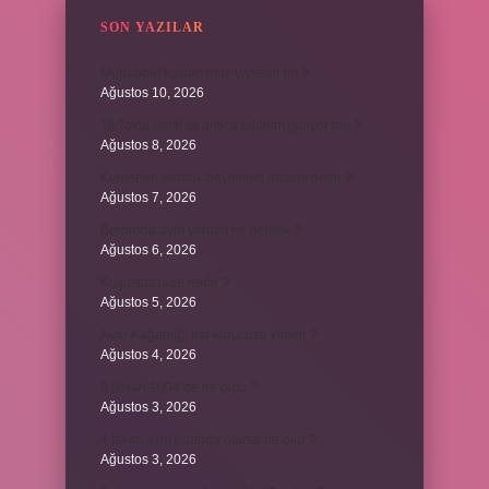
SON YAZILAR
Muhabbet kuşları muz yiyebilir mi ?
Ağustos 10, 2026
TikTokta profil ss alınca bildirim gidiyor mu ?
Ağustos 8, 2026
Kemerleri sıkmak deyiminin anlamı nedir ?
Ağustos 7, 2026
Bordroda aynı yardım ne demek ?
Ağustos 6, 2026
Koşulsuz iade nedir ?
Ağustos 5, 2026
Avar Kağanlığı’nın kurucusu kimdir ?
Ağustos 4, 2026
8 Nisan 2004’de ne oldu ?
Ağustos 3, 2026
4 takım aynı puanda olursa ne olur ?
Ağustos 3, 2026