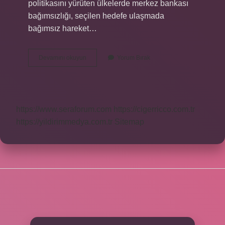
politikasını yürüten ülkelerde merkez bankası
bağımsızlığı, seçilen hedefe ulaşmada
bağımsız hareket…
Tc
Devamını okuyun
Yorum Bırak
Merkez
Bankası
Kimin
Elinde
https://www.seraforum.com
https://cigerricco.com.tr
https://yildirimmedya.com.tr
Sitemap
SIDEBAR