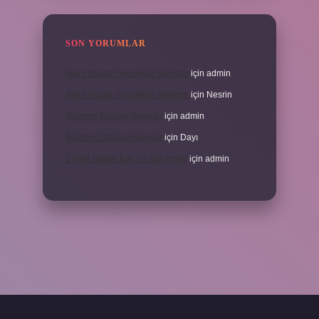
SON YORUMLAR
Alerji Yapan Yiyecekler Nelerdir
için
admin
Alerji Yapan Yiyecekler Nelerdir
için
Nesrin
Belirtme Sıfatları Nelerdir
için
admin
Belirtme Sıfatları Nelerdir
için
Dayı
1 Aylık Bebek Kaç Cc Süt Içmeli
için
admin
 için tıkla
betexper giriş