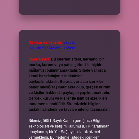
Reklam ve İletişim:
Skype:
live:.cid.575569c608265c69
Yasal Uyarı:
Bu internet sitesi, herhangi bir
marka, kurum veya şahıs şirketi ile hiçbir
bağlantısı bulunmamaktadır. Sitede yalnızca
kendi hazırladığımız makaleler
paylaşılmaktadır. Burada yer alan içerikler
haber niteliği taşımamakta olup, gerçek kurum
ve kişiler hakkında paylaşım yapılmamaktadır.
Gerçek kurum ve kişiler ile isim benzerlikleri
tamamen tesadüfidir. Sitemizdeki bilgiler
taslak halindedir ve tavsiye niteliği taşımazlar.
Sitemiz, 5651 Sayılı Kanun gereğince Bilgi
Teknolojileri ve İletişim Kurumu (BTK) tarafından
onaylanmış bir Yer Sağlayıcı olarak hizmet
vermektedir. Bu nedenle, sitedeki içerikleri