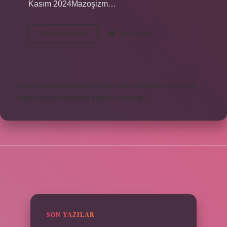
Kasım 2024Mazoşizm…
Cinsellikte
Devamını okuyun
Yorum Bırak
Sadistlik
Nedir
https://www.seraforum.com
https://cigerricco.com.tr
https://yildirimmedya.com.tr
Sitemap
SIDEBAR
SON YAZILAR