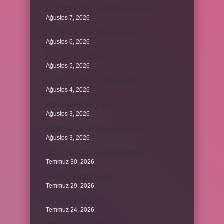
Kemerleri sıkmak deyiminin anlamı nedir ?
Ağustos 7, 2026
Bordroda aynı yardım ne demek ?
Ağustos 6, 2026
Koşulsuz iade nedir ?
Ağustos 5, 2026
Avar Kağanlığı’nın kurucusu kimdir ?
Ağustos 4, 2026
8 Nisan 2004’de ne oldu ?
Ağustos 3, 2026
4 takım aynı puanda olursa ne olur ?
Ağustos 3, 2026
Şubat ayı neden 4 yılda bir 29 çeker ?
Temmuz 30, 2026
Tevafuk ne anlama gelir ?
Temmuz 29, 2026
Karı demek kaba mı ?
Temmuz 24, 2026