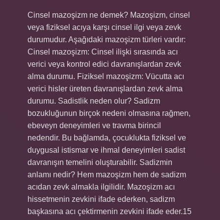
Cinsel mazoşizm ne demek? Mazoşizm, cinsel
veya fiziksel acıya karşı cinsel ilgi veya zevk
durumudur. Aşağıdaki mazoşizm türleri vardır:
Cinsel mazoşizm: Cinsel ilişki sırasında acı
verici veya kontrol edici davranışlardan zevk
alma durumu. Fiziksel mazoşizm: Vücutta acı
verici hisler üreten davranışlardan zevk alma
durumu. Sadistlik neden olur? Sadizm
bozukluğunun birçok nedeni olmasına rağmen,
ebeveyn deneyimleri ve travma birincil
nedendir. Bu bağlamda, çocuklukta fiziksel ve
duygusal istismar ve ihmal deneyimleri sadist
davranışın temelini oluşturabilir. Sadizmin
anlamı nedir? Hem mazoşizm hem de sadizm
acıdan zevk almakla ilgilidir. Mazoşizm acı
hissetmenin zevkini ifade ederken, sadizm
başkasına acı çektirmenin zevkini ifade eder.15