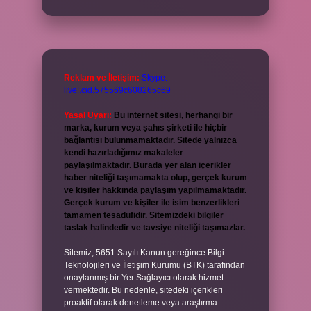
Reklam ve İletişim:
Skype:
live:.cid.575569c608265c69
Yasal Uyarı:
Bu internet sitesi, herhangi bir
marka, kurum veya şahıs şirketi ile hiçbir
bağlantısı bulunmamaktadır. Sitede yalnızca
kendi hazırladığımız makaleler
paylaşılmaktadır. Burada yer alan içerikler
haber niteliği taşımamakta olup, gerçek kurum
ve kişiler hakkında paylaşım yapılmamaktadır.
Gerçek kurum ve kişiler ile isim benzerlikleri
tamamen tesadüfidir. Sitemizdeki bilgiler
taslak halindedir ve tavsiye niteliği taşımazlar.
Sitemiz, 5651 Sayılı Kanun gereğince Bilgi
Teknolojileri ve İletişim Kurumu (BTK) tarafından
onaylanmış bir Yer Sağlayıcı olarak hizmet
vermektedir. Bu nedenle, sitedeki içerikleri
proaktif olarak denetleme veya araştırma