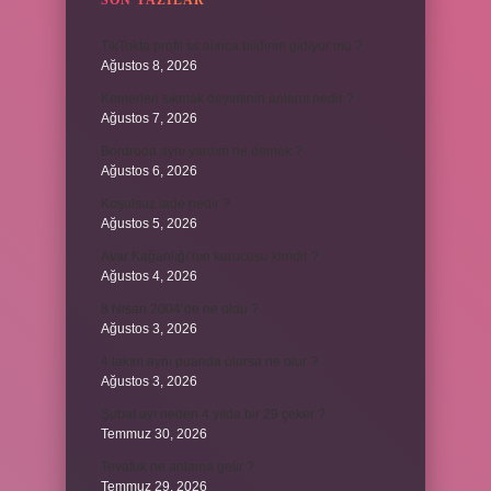
SON YAZILAR
TikTokta profil ss alınca bildirim gidiyor mu ?
Ağustos 8, 2026
Kemerleri sıkmak deyiminin anlamı nedir ?
Ağustos 7, 2026
Bordroda aynı yardım ne demek ?
Ağustos 6, 2026
Koşulsuz iade nedir ?
Ağustos 5, 2026
Avar Kağanlığı’nın kurucusu kimdir ?
Ağustos 4, 2026
8 Nisan 2004’de ne oldu ?
Ağustos 3, 2026
4 takım aynı puanda olursa ne olur ?
Ağustos 3, 2026
Şubat ayı neden 4 yılda bir 29 çeker ?
Temmuz 30, 2026
Tevafuk ne anlama gelir ?
Temmuz 29, 2026