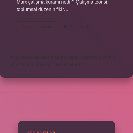
Marx çatışma kuramı nedir? Çatışma teorisi,
toplumsal düzenin fikir…
Sosyal
Devamını okuyun
Yorum Bırak
Çatışma
Yaklaşımı
Nedir
https://www.seraforum.com
https://cigerricco.com.tr
https://yildirimmedya.com.tr
Sitemap
SIDEBAR