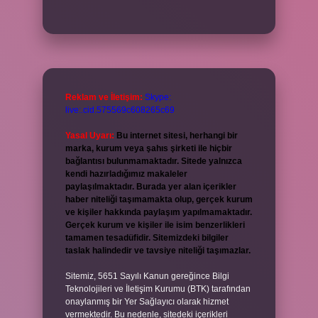
Reklam ve İletişim:
Skype:
live:.cid.575569c608265c69
Yasal Uyarı:
Bu internet sitesi, herhangi bir
marka, kurum veya şahıs şirketi ile hiçbir
bağlantısı bulunmamaktadır. Sitede yalnızca
kendi hazırladığımız makaleler
paylaşılmaktadır. Burada yer alan içerikler
haber niteliği taşımamakta olup, gerçek kurum
ve kişiler hakkında paylaşım yapılmamaktadır.
Gerçek kurum ve kişiler ile isim benzerlikleri
tamamen tesadüfidir. Sitemizdeki bilgiler
taslak halindedir ve tavsiye niteliği taşımazlar.
Sitemiz, 5651 Sayılı Kanun gereğince Bilgi
Teknolojileri ve İletişim Kurumu (BTK) tarafından
onaylanmış bir Yer Sağlayıcı olarak hizmet
vermektedir. Bu nedenle, sitedeki içerikleri