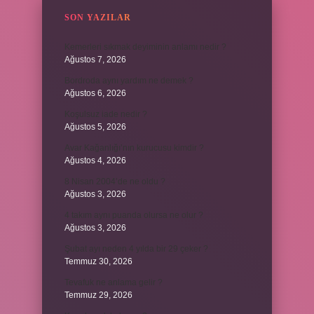
SON YAZILAR
Kemerleri sıkmak deyiminin anlamı nedir ?
Ağustos 7, 2026
Bordroda aynı yardım ne demek ?
Ağustos 6, 2026
Koşulsuz iade nedir ?
Ağustos 5, 2026
Avar Kağanlığı’nın kurucusu kimdir ?
Ağustos 4, 2026
8 Nisan 2004’de ne oldu ?
Ağustos 3, 2026
4 takım aynı puanda olursa ne olur ?
Ağustos 3, 2026
Şubat ayı neden 4 yılda bir 29 çeker ?
Temmuz 30, 2026
Tevafuk ne anlama gelir ?
Temmuz 29, 2026