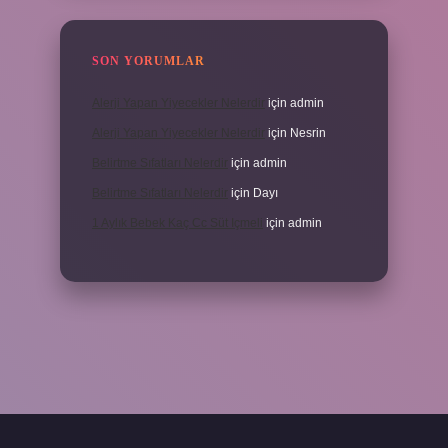
SON YORUMLAR
Alerji Yapan Yiyecekler Nelerdir
için
admin
Alerji Yapan Yiyecekler Nelerdir
için
Nesrin
Belirtme Sıfatları Nelerdir
için
admin
Belirtme Sıfatları Nelerdir
için
Dayı
1 Aylık Bebek Kaç Cc Süt Içmeli
için
admin
çin tıkla
betexper giriş