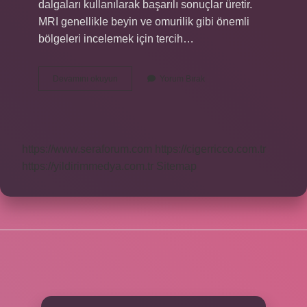
dalgaları kullanılarak başarılı sonuçlar üretir.
MRI genellikle beyin ve omurilik gibi önemli
bölgeleri incelemek için tercih…
Manyetik
Devamını okuyun
Yorum Bırak
Rezonans
Hangi
Işın
https://www.seraforum.com
https://cigerricco.com.tr
https://yildirimmedya.com.tr
Sitemap
SIDEBAR