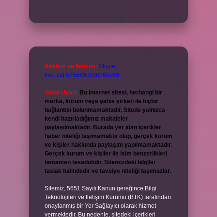
Reklam ve İletişim:
Skype:
live:.cid.575569c608265c69
Yasal Uyarı:
Bu internet sitesi, herhangi bir
marka, kurum veya şahıs şirketi ile hiçbir
bağlantısı bulunmamaktadır. Sitede yalnızca
kendi hazırladığımız makaleler
paylaşılmaktadır. Burada yer alan içerikler
haber niteliği taşımamakta olup, gerçek kurum
ve kişiler hakkında paylaşım yapılmamaktadır.
Gerçek kurum ve kişiler ile isim benzerlikleri
tamamen tesadüfidir. Sitemizdeki bilgiler
taslak halindedir ve tavsiye niteliği taşımazlar.
Sitemiz, 5651 Sayılı Kanun gereğince Bilgi
Teknolojileri ve İletişim Kurumu (BTK) tarafından
onaylanmış bir Yer Sağlayıcı olarak hizmet
vermektedir. Bu nedenle, sitedeki içerikleri