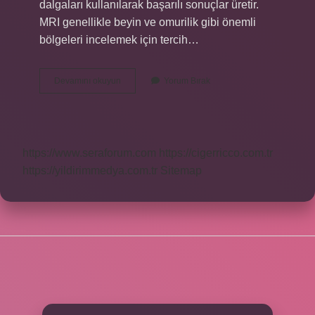
dalgaları kullanılarak başarılı sonuçlar üretir.
MRI genellikle beyin ve omurilik gibi önemli
bölgeleri incelemek için tercih…
Manyetik
Devamını okuyun
Yorum Bırak
Rezonans
Hangi
Işın
https://www.seraforum.com
https://cigerricco.com.tr
https://yildirimmedya.com.tr
Sitemap
SIDEBAR