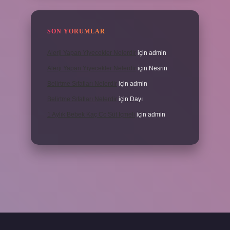
SON YORUMLAR
Alerji Yapan Yiyecekler Nelerdir
için
admin
Alerji Yapan Yiyecekler Nelerdir
için
Nesrin
Belirtme Sıfatları Nelerdir
için
admin
Belirtme Sıfatları Nelerdir
için
Dayı
1 Aylık Bebek Kaç Cc Süt Içmeli
için
admin
çin tıkla
betexper giriş