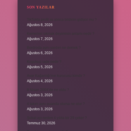
SON YAZILAR
TikTokta profil ss alınca bildirim gidiyor mu ?
Ağustos 8, 2026
Kemerleri sıkmak deyiminin anlamı nedir ?
Ağustos 7, 2026
Bordroda aynı yardım ne demek ?
Ağustos 6, 2026
Koşulsuz iade nedir ?
Ağustos 5, 2026
Avar Kağanlığı’nın kurucusu kimdir ?
Ağustos 4, 2026
8 Nisan 2004’de ne oldu ?
Ağustos 3, 2026
4 takım aynı puanda olursa ne olur ?
Ağustos 3, 2026
Şubat ayı neden 4 yılda bir 29 çeker ?
Temmuz 30, 2026