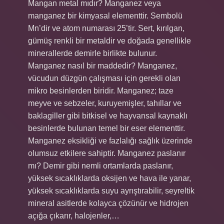
Mangan metal mıdır? Manganez veya
manganez bir kimyasal elementtir. Sembolü
Mn’dir ve atom numarası 25’tir. Sert, kırılgan,
gümüş renkli bir metaldir ve doğada genellikle
minerallerde demirle birlikte bulunur.
Manganez nasıl bir maddedir? Manganez,
vücudun düzgün çalışması için gerekli olan
mikro besinlerden biridir. Manganez; taze
meyve ve sebzeler, kuruyemişler, tahıllar ve
baklagiller gibi bitkisel ve hayvansal kaynaklı
besinlerde bulunan temel bir eser elementtir.
Manganez eksikliği ve fazlalığı sağlık üzerinde
olumsuz etkilere sahiptir. Manganez paslanır
mı? Demir gibi nemli ortamlarda paslanır,
yüksek sıcaklıklarda oksijen ve hava ile yanar,
yüksek sıcaklıklarda suyu ayrıştırabilir, seyreltik
mineral asitlerde kolayca çözünür ve hidrojen
açığa çıkarır, halojenler,…