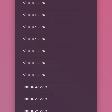
Ağustos 8, 2026
Kemerleri sıkmak deyiminin anlamı nedir ?
Ağustos 7, 2026
Bordroda aynı yardım ne demek ?
Ağustos 6, 2026
Koşulsuz iade nedir ?
Ağustos 5, 2026
Avar Kağanlığı’nın kurucusu kimdir ?
Ağustos 4, 2026
8 Nisan 2004’de ne oldu ?
Ağustos 3, 2026
4 takım aynı puanda olursa ne olur ?
Ağustos 3, 2026
Şubat ayı neden 4 yılda bir 29 çeker ?
Temmuz 30, 2026
Tevafuk ne anlama gelir ?
Temmuz 29, 2026
Karı demek kaba mı ?
Temmuz 24, 2026