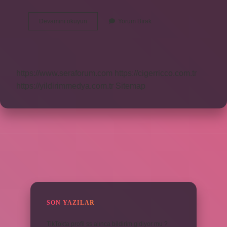
Manganez
Devamını okuyun
Yorum Bırak
Metal
Mi
https://www.seraforum.com
https://cigerricco.com.tr
https://yildirimmedya.com.tr
Sitemap
SIDEBAR
SON YAZILAR
TikTokta profil ss alınca bildirim gidiyor mu ?