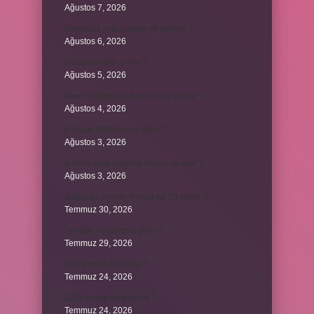
Ağustos 7, 2026
Bordroda aynı yardım ne demek ?
Ağustos 6, 2026
Koşulsuz iade nedir ?
Ağustos 5, 2026
Avar Kağanlığı’nın kurucusu kimdir ?
Ağustos 4, 2026
8 Nisan 2004’de ne oldu ?
Ağustos 3, 2026
4 takım aynı puanda olursa ne olur ?
Ağustos 3, 2026
Şubat ayı neden 4 yılda bir 29 çeker ?
Temmuz 30, 2026
Tevafuk ne anlama gelir ?
Temmuz 29, 2026
Karı demek kaba mı ?
Temmuz 24, 2026
2024 hangi renk trend ?
Temmuz 24, 2026