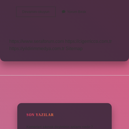
Hamail
Devamını okuyun
Yorum Bırak
Hangi
Dil
https://www.seraforum.com
https://cigerricco.com.tr
https://yildirimmedya.com.tr
Sitemap
SIDEBAR
SON YAZILAR
Kemerleri sıkmak deyiminin anlamı nedir ?