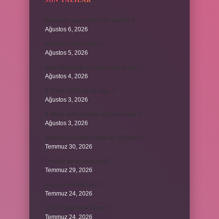
SON YAZILAR
Bordroda aynı yardım ne demek ?
Ağustos 6, 2026
Koşulsuz iade nedir ?
Ağustos 5, 2026
Avar Kağanlığı’nın kurucusu kimdir ?
Ağustos 4, 2026
8 Nisan 2004’de ne oldu ?
Ağustos 3, 2026
4 takım aynı puanda olursa ne olur ?
Ağustos 3, 2026
Şubat ayı neden 4 yılda bir 29 çeker ?
Temmuz 30, 2026
Tevafuk ne anlama gelir ?
Temmuz 29, 2026
Karı demek kaba mı ?
Temmuz 24, 2026
2024 hangi renk trend ?
Temmuz 24, 2026