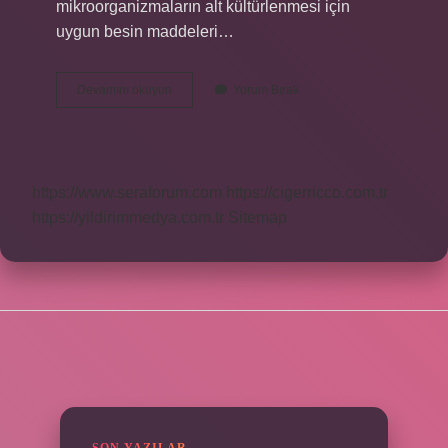
mikroorganizmaların alt kültürlenmesi için
uygun besin maddeleri…
Tiyoglikolat
Devamını okuyun
Yorum Bırak
Besiyeri
Nedir
https://www.seraforum.com
https://cigerricco.com.tr
https://yildirimmedya.com.tr
Sitemap
SIDEBAR