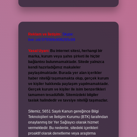
Reklam ve İletişim:
Skype:
live:.cid.575569c608265c69
Yasal Uyarı:
Bu internet sitesi, herhangi bir
marka, kurum veya şahıs şirketi ile hiçbir
bağlantısı bulunmamaktadır. Sitede yalnızca
kendi hazırladığımız makaleler
paylaşılmaktadır. Burada yer alan içerikler
haber niteliği taşımamakta olup, gerçek kurum
ve kişiler hakkında paylaşım yapılmamaktadır.
Gerçek kurum ve kişiler ile isim benzerlikleri
tamamen tesadüfidir. Sitemizdeki bilgiler
taslak halindedir ve tavsiye niteliği taşımazlar.
Sitemiz, 5651 Sayılı Kanun gereğince Bilgi
Teknolojileri ve İletişim Kurumu (BTK) tarafından
onaylanmış bir Yer Sağlayıcı olarak hizmet
vermektedir. Bu nedenle, sitedeki içerikleri
proaktif olarak denetleme veya araştırma