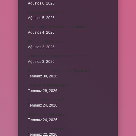
Ağustos 6, 2026
Koşulsuz iade nedir ?
Ağustos 5, 2026
Avar Kağanlığı’nın kurucusu kimdir ?
Ağustos 4, 2026
8 Nisan 2004’de ne oldu ?
Ağustos 3, 2026
4 takım aynı puanda olursa ne olur ?
Ağustos 3, 2026
Şubat ayı neden 4 yılda bir 29 çeker ?
Temmuz 30, 2026
Tevafuk ne anlama gelir ?
Temmuz 29, 2026
Karı demek kaba mı ?
Temmuz 24, 2026
2024 hangi renk trend ?
Temmuz 24, 2026
Hazal’ın İngilizcesi ne ?
Temmuz 22, 2026