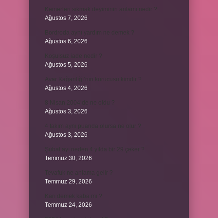
Kemerleri sıkmak deyiminin anlamı nedir ?
Ağustos 7, 2026
Bordroda aynı yardım ne demek ?
Ağustos 6, 2026
Koşulsuz iade nedir ?
Ağustos 5, 2026
Avar Kağanlığı’nın kurucusu kimdir ?
Ağustos 4, 2026
8 Nisan 2004’de ne oldu ?
Ağustos 3, 2026
4 takım aynı puanda olursa ne olur ?
Ağustos 3, 2026
Şubat ayı neden 4 yılda bir 29 çeker ?
Temmuz 30, 2026
Tevafuk ne anlama gelir ?
Temmuz 29, 2026
Karı demek kaba mı ?
Temmuz 24, 2026