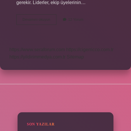
gerekir. Liderler, ekip üyelerinin…
Liderin
Devamını okuyun
12 Yorum
görevi
nedir
https://www.seraforum.com
https://cigerricco.com.tr
https://yildirimmedya.com.tr
Sitemap
SIDEBAR
SON YAZILAR