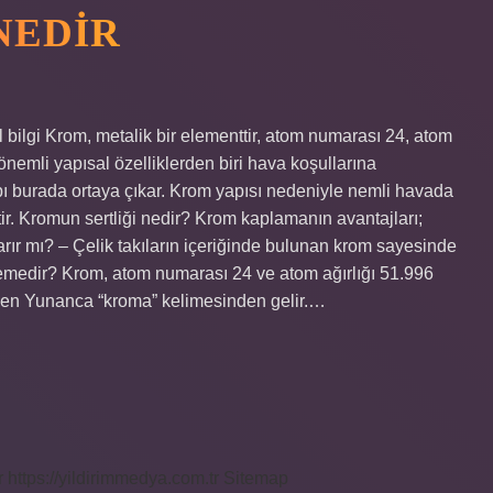
NEDIR
l bilgi Krom, metalik bir elementtir, atom numarası 24, atom
önemli yapısal özelliklerden biri hava koşullarına
bı burada ortaya çıkar. Krom yapısı nedeniyle nemli havada
r. Kromun sertliği nedir? Krom kaplamanın avantajları;
rır mı? – Çelik takıların içeriğinde bulunan krom sayesinde
medir? Krom, atom numarası 24 ve atom ağırlığı 51.996
gelen Yunanca “kroma” kelimesinden gelir.…
r
https://yildirimmedya.com.tr
Sitemap