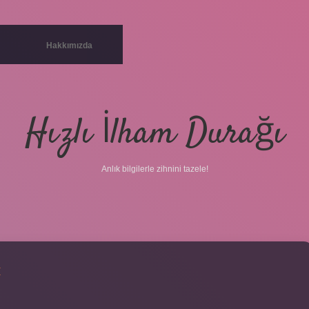
Hakkımızda
Hızlı İlham Durağı
Anlık bilgilerle zihnini tazele!
I