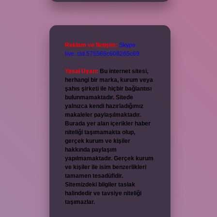
Reklam ve İletişim:
Skype:
live:.cid.575569c608265c69
Yasal Uyarı:
Bu internet sitesi,
herhangi bir marka, kurum veya
şahıs şirketi ile hiçbir bağlantısı
bulunmamaktadır. Sitede
yalnızca kendi hazırladığımız
makaleler paylaşılmaktadır.
Burada yer alan içerikler haber
niteliği taşımamakta olup,
gerçek kurum ve kişiler
hakkında paylaşım
yapılmamaktadır. Gerçek kurum
ve kişiler ile isim benzerlikleri
tamamen tesadüfidir.
Sitemizdeki bilgiler taslak
halindedir ve tavsiye niteliği
taşımazlar.