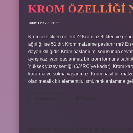
KROM ÖZELLIĞI 
Tarih: Ocak 3, 2025
Krom özellikleri nelerdir? Krom özellikleri ve gene
ağırlığı ise 51’dir. Krom malzeme paslanır mı? En 
dayanıklılığıdır. Krom paslanır mı sorusunun ceva
ayrışmaz, yani paslanmaz bir krom formuna sahipti
Yüksek yüzey sertliği (63°RC’ye kadar). Krom kara
kararma ve solma yaşanmaz. Krom nasıl bir malze
olan metalik bir elementtir. İsmi, renk anlamına 
Krom
Devamını okuyun
Yorum Bırak
Özelliği
Nedir
https://www.seraforum.com
https://cigerricco.com.t