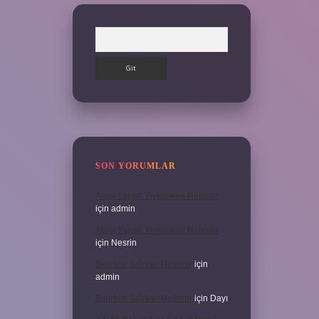
Arama
SON YORUMLAR
Alerji Yapan Yiyecekler Nelerdir
için
admin
Alerji Yapan Yiyecekler Nelerdir
için
Nesrin
Belirtme Sıfatları Nelerdir
için
admin
Belirtme Sıfatları Nelerdir
için
Dayı