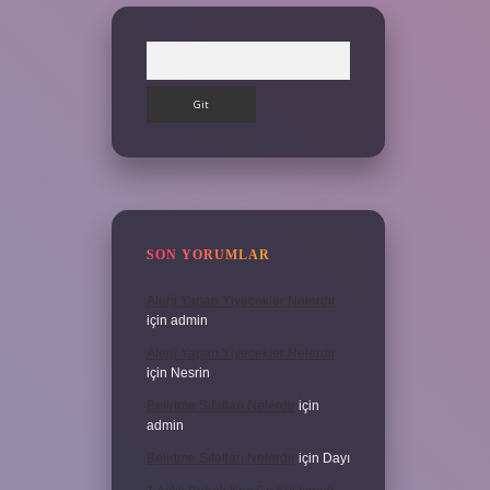
Arama
SON YORUMLAR
Alerji Yapan Yiyecekler Nelerdir
için
admin
Alerji Yapan Yiyecekler Nelerdir
için
Nesrin
Belirtme Sıfatları Nelerdir
için
admin
Belirtme Sıfatları Nelerdir
için
Dayı