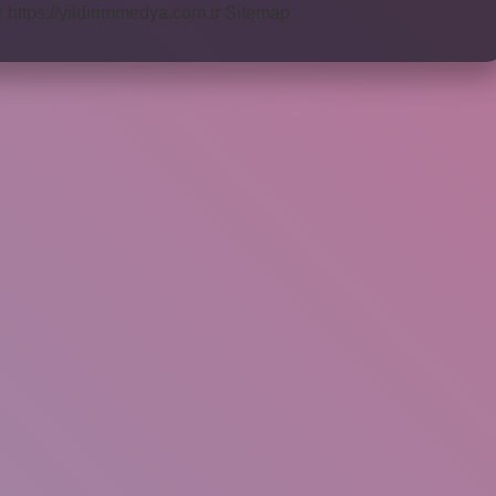
r
https://yildirimmedya.com.tr
Sitemap