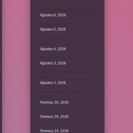
Bordroda aynı yardım ne demek ?
Ağustos 6, 2026
Koşulsuz iade nedir ?
Ağustos 5, 2026
Avar Kağanlığı’nın kurucusu
kimdir ?
Ağustos 4, 2026
8 Nisan 2004’de ne oldu ?
Ağustos 3, 2026
4 takım aynı puanda olursa ne
olur ?
Ağustos 3, 2026
Şubat ayı neden 4 yılda bir 29
çeker ?
Temmuz 30, 2026
Tevafuk ne anlama gelir ?
Temmuz 29, 2026
Karı demek kaba mı ?
Temmuz 24, 2026