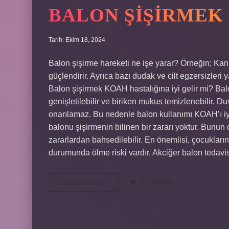
BALON ŞIŞIRMEK
Tarih: Ekim 18, 2024
Balon şişirme hareketi ne işe yarar? Örneğin; Kan 
güçlendirir. Ayrıca bazı dudak ve cilt egzersizleri y
Balon şişirmek KOAH hastalığına iyi gelir mi? Bal
genişletilebilir ve biriken mukus temizlenebilir. Du
onarılamaz. Bu nedenle balon kullanımı KOAH’ı iyil
balonu şişirmenin bilinen bir zararı yoktur. Bunun 
zararlardan bahsedilebilir. En önemlisi, çocukların 
durumunda ölme riski vardır. Akciğer balon tedav
Balon
Devamını okuyun
Yorum Bırak
Şişirmek
Ciğerleri
Açar
Mı