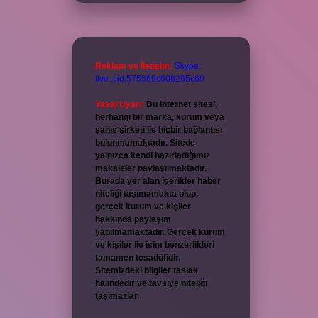
Reklam ve İletişim:
Skype:
live:.cid.575569c608265c69
Yasal Uyarı:
Bu internet sitesi,
herhangi bir marka, kurum veya
şahıs şirketi ile hiçbir bağlantısı
bulunmamaktadır. Sitede
yalnızca kendi hazırladığımız
makaleler paylaşılmaktadır.
Burada yer alan içerikler haber
niteliği taşımamakta olup,
gerçek kurum ve kişiler
hakkında paylaşım
yapılmamaktadır. Gerçek kurum
ve kişiler ile isim benzerlikleri
tamamen tesadüfidir.
Sitemizdeki bilgiler taslak
halindedir ve tavsiye niteliği
taşımazlar.