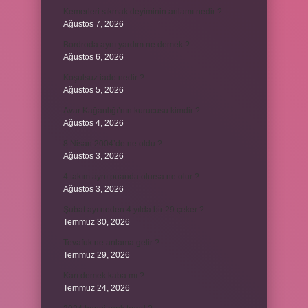
Kemerleri sıkmak deyiminin anlamı nedir ?
Ağustos 7, 2026
Bordroda aynı yardım ne demek ?
Ağustos 6, 2026
Koşulsuz iade nedir ?
Ağustos 5, 2026
Avar Kağanlığı’nın kurucusu kimdir ?
Ağustos 4, 2026
8 Nisan 2004’de ne oldu ?
Ağustos 3, 2026
4 takım aynı puanda olursa ne olur ?
Ağustos 3, 2026
Şubat ayı neden 4 yılda bir 29 çeker ?
Temmuz 30, 2026
Tevafuk ne anlama gelir ?
Temmuz 29, 2026
Karı demek kaba mı ?
Temmuz 24, 2026