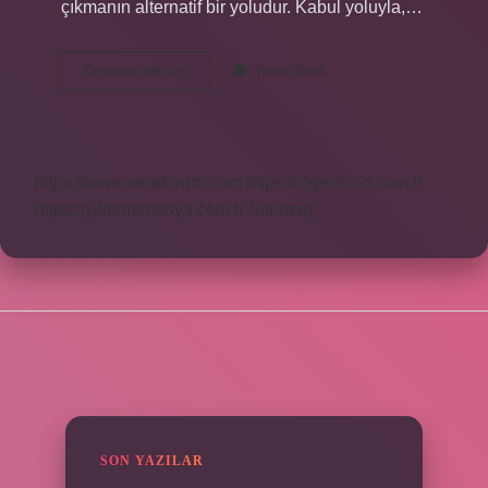
çıkmanın alternatif bir yoludur. Kabul yoluyla,…
Bir
Devamını okuyun
Yorum Bırak
Şeyi
Kabul
Etmek
Ne
Demek
https://www.seraforum.com
https://cigerricco.com.tr
https://yildirimmedya.com.tr
Sitemap
SIDEBAR
SON YAZILAR