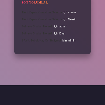
SON YORUMLAR
Alerji Yapan Yiyecekler Nelerdir
için
admin
Alerji Yapan Yiyecekler Nelerdir
için
Nesrin
Belirtme Sıfatları Nelerdir
için
admin
Belirtme Sıfatları Nelerdir
için
Dayı
1 Aylık Bebek Kaç Cc Süt Içmeli
için
admin