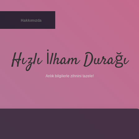
Hakkımızda
Hızlı İlham Durağı
Anlık bilgilerle zihnini tazele!