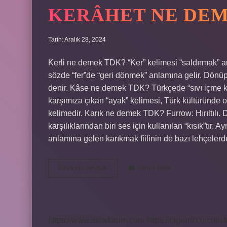
KERÂHET NE DE
Tarih: Aralık 28, 2024
Kerli ne demek TDK? “Ker” kelimesi “saldırmak” an
sözde “fer”de “geri dönmek” anlamına gelir. Dönüp
denir. Kâse ne demek TDK? Türkçede “sıvı içme kabı
karşımıza çıkan “ayak” kelimesi, Türk kültüründe 
kelimedir. Karık ne demek TDK? Furrow: Hırıltılı
karşılıklarından biri ses için kullanılan “kısık”tır
anlamına gelen karıkmak fiilinin de bazı lehçeler
Kerâhet
Devamını okuyun
Yorum Bırak
Ne
Demek
Tdk
https://www.seraforum.com
https://cigerricco.com.t