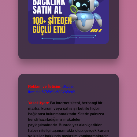
Reklam ve İletişim:
Skype:
live:.cid.575569c608265c69
Yasal Uyarı:
Bu internet sitesi, herhangi bir
marka, kurum veya şahıs şirketi ile hiçbir
bağlantısı bulunmamaktadır. Sitede yalnızca
kendi hazırladığımız makaleler
paylaşılmaktadır. Burada yer alan içerikler
haber niteliği taşımamakta olup, gerçek kurum
ve kişiler hakkında paylaşım yapılmamaktadır.