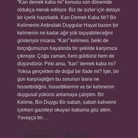
“Karı demek kaba mı” konusu son dönemde
oldukça merak ediliyor. Biz de sizler için detaylı
bir içerik hazırladık. Karı Demek Kaba Mı? Bir
Kelimenin Ardındaki Duygular Hayat bazen bir
kelimenin ne kadar ağır yük taşıyabileceğini
gösteriyor insana. “Karı” kelimesi, belki de
birçoğumuzun hayatında bir şekilde karşımıza
çıkmıştır. Çoğu zaman, hem güldürür hem de
düşündürür. Peki ama, “karı” demek kaba mı?
Yoksa gerçekten de doğal bir ifade mi? İşte, bir
gün karşılaştığım bu sorunun bana ne
hissettirdiğini, hissettiklerimi ve bir kelimenin
duygusal yükünü anlamaya çalıştım. Bir
Kelime, Bin Duygu Bir sabah, sabah kahvemi
içerken gazeteyi okuyan babama göz attım.
Yavaşça bir…
Karı
Devamını okuyun
Yorum Bırak