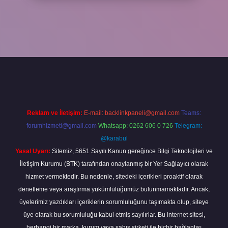
n tıkla
betexper giriş
Reklam ve İletişim:
E-mail:
backlinkpaneli@gmail.com
Teams:
forumhizmeti@gmail.com
Whatsapp: 0262 606 0 726
Telegram:
@karabul
Yasal Uyarı:
Sitemiz, 5651 Sayılı Kanun gereğince Bilgi Teknolojileri ve
İletişim Kurumu (BTK) tarafından onaylanmış bir Yer Sağlayıcı olarak
hizmet vermektedir. Bu nedenle, sitedeki içerikleri proaktif olarak
denetleme veya araştırma yükümlülüğümüz bulunmamaktadır. Ancak,
üyelerimiz yazdıkları içeriklerin sorumluluğunu taşımakta olup, siteye
üye olarak bu sorumluluğu kabul etmiş sayılırlar. Bu internet sitesi,
herhangi bir marka, kurum veya şahıs şirketi ile hiçbir bağlantısı