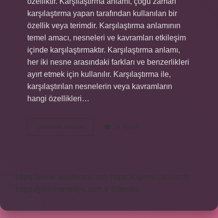
özelliktir. Karşılaştırma anlamı, çoğu zaman
karşılaştırma yapan tarafından kullanılan bir
özellik veya terimdir. Karşılaştırma anlamının
temel amacı, nesneleri ve kavramları etkileşim
içinde karşılaştırmaktır. Karşılaştırma anlamı,
her iki nesne arasındaki farkları ve benzerlikleri
ayırt etmek için kullanılır. Karşılaştırma ile,
karşılaştırılan nesnelerin veya kavramların
hangi özellikleri…
Karşılaştırma
Devamını okuyun
14 Yorum
anlamı
ne
demek
https://www.seraforum.com
https://cigerricco.com.tr
https://yildirimmedya.com.tr
Sitemap