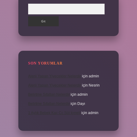
Arama
SON YORUMLAR
Alerji Yapan Yiyecekler Nelerdir
için
admin
Alerji Yapan Yiyecekler Nelerdir
için
Nesrin
Belirtme Sıfatları Nelerdir
için
admin
Belirtme Sıfatları Nelerdir
için
Dayı
1 Aylık Bebek Kaç Cc Süt Içmeli
için
admin