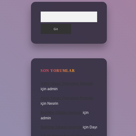
Arama
SON YORUMLAR
Alerji Yapan Yiyecekler Nelerdir
için
admin
Alerji Yapan Yiyecekler Nelerdir
için
Nesrin
Belirtme Sıfatları Nelerdir
için
admin
Belirtme Sıfatları Nelerdir
için
Dayı