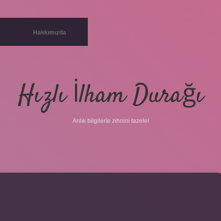
Hakkımızda
Hızlı İlham Durağı
Anlık bilgilerle zihnini tazele!