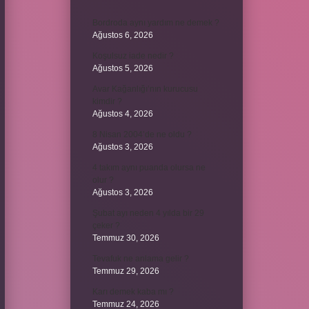
Bordroda aynı yardım ne demek ?
Ağustos 6, 2026
Koşulsuz iade nedir ?
Ağustos 5, 2026
Avar Kağanlığı’nın kurucusu
kimdir ?
Ağustos 4, 2026
8 Nisan 2004’de ne oldu ?
Ağustos 3, 2026
4 takım aynı puanda olursa ne
olur ?
Ağustos 3, 2026
Şubat ayı neden 4 yılda bir 29
çeker ?
Temmuz 30, 2026
Tevafuk ne anlama gelir ?
Temmuz 29, 2026
Karı demek kaba mı ?
Temmuz 24, 2026