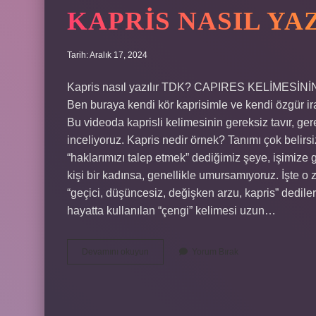
KAPRIS NASIL YA
Tarih: Aralık 17, 2024
Kapris nasıl yazılır TDK? CAPIRES KELİME
Ben buraya kendi kör kaprisimle ve kendi özgür i
Bu videoda kaprisli kelimesinin gereksiz tavır, ge
inceliyoruz. Kapris nedir örnek? Tanımı çok belirsi
“haklarımızı talep etmek” dediğimiz şeye, işimize 
kişi bir kadınsa, genellikle umursamıyoruz. İşte 
“geçici, düşüncesiz, değişken arzu, kapris” dedil
hayatta kullanılan “çengi” kelimesi uzun…
Kapris
Devamını okuyun
Yorum Bırak
Nasıl
Yazılır