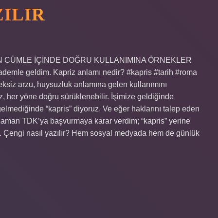
ZILIR
SİNİN CÜMLE İÇİNDE DOĞRU KULLANIMINA ÖRNEKLER
rademle geldim. Kapriz anlamı nedir? #kapris #tarih #roma
reksiz arzu, huysuzluk anlamına gelen kullanımını
z, her yöne doğru sürüklenebilir. İşimize geldiğinde
gelmediğinde “kapris” diyoruz. Ve eğer haklarını talep eden
o zaman TDK’ya başvurmaya karar verdim; “kapris” yerine
er. Çengi nasıl yazılır? Hem sosyal medyada hem de günlük