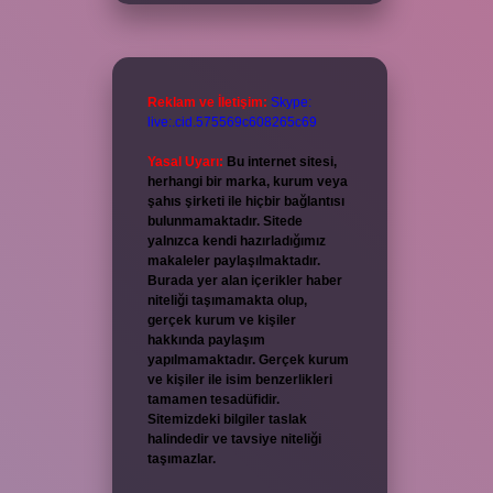
Reklam ve İletişim:
Skype:
live:.cid.575569c608265c69
Yasal Uyarı:
Bu internet sitesi,
herhangi bir marka, kurum veya
şahıs şirketi ile hiçbir bağlantısı
bulunmamaktadır. Sitede
yalnızca kendi hazırladığımız
makaleler paylaşılmaktadır.
Burada yer alan içerikler haber
niteliği taşımamakta olup,
gerçek kurum ve kişiler
hakkında paylaşım
yapılmamaktadır. Gerçek kurum
ve kişiler ile isim benzerlikleri
tamamen tesadüfidir.
Sitemizdeki bilgiler taslak
halindedir ve tavsiye niteliği
taşımazlar.