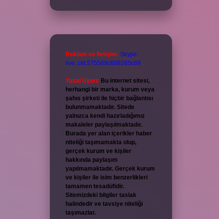
Reklam ve İletişim:
Skype:
live:.cid.575569c608265c69
Yasal Uyarı:
Bu internet sitesi,
herhangi bir marka, kurum veya
şahıs şirketi ile hiçbir bağlantısı
bulunmamaktadır. Sitede
yalnızca kendi hazırladığımız
makaleler paylaşılmaktadır.
Burada yer alan içerikler haber
niteliği taşımamakta olup,
gerçek kurum ve kişiler
hakkında paylaşım
yapılmamaktadır. Gerçek kurum
ve kişiler ile isim benzerlikleri
tamamen tesadüfidir.
Sitemizdeki bilgiler taslak
halindedir ve tavsiye niteliği
taşımazlar.