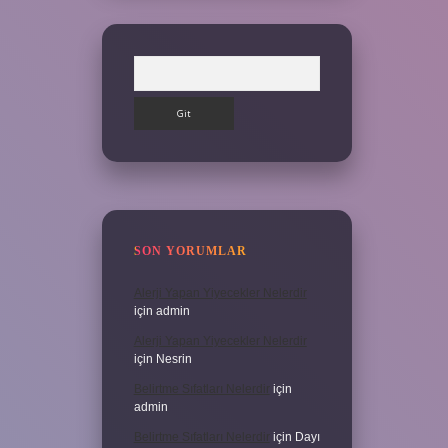
Arama
SON YORUMLAR
Alerji Yapan Yiyecekler Nelerdir
için
admin
Alerji Yapan Yiyecekler Nelerdir
için
Nesrin
Belirtme Sıfatları Nelerdir
için
admin
Belirtme Sıfatları Nelerdir
için
Dayı