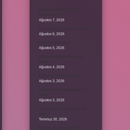
Kemerleri sıkmak deyiminin
anlamı nedir ?
Ağustos 7, 2026
Bordroda aynı yardım ne demek ?
Ağustos 6, 2026
Koşulsuz iade nedir ?
Ağustos 5, 2026
Avar Kağanlığı’nın kurucusu
kimdir ?
Ağustos 4, 2026
8 Nisan 2004’de ne oldu ?
Ağustos 3, 2026
4 takım aynı puanda olursa ne
olur ?
Ağustos 3, 2026
Şubat ayı neden 4 yılda bir 29
çeker ?
Temmuz 30, 2026
Tevafuk ne anlama gelir ?