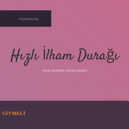
Hakkımızda
Hızlı İlham Durağı
Anlık bilgilerle zihnini tazele!
 GIYMELI