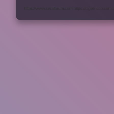
Gösterir
https://www.seraforum.com
https://cigerricco.com.t