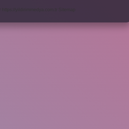
r
https://yildirimmedya.com.tr
Sitemap