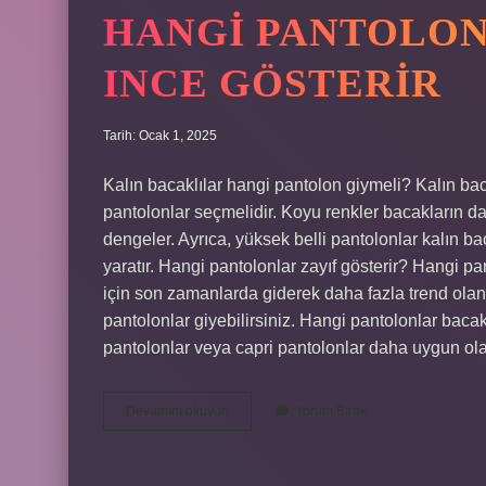
HANGI PANTOLO
INCE GÖSTERIR
Tarih: Ocak 1, 2025
Kalın bacaklılar hangi pantolon giymeli? Kalın ba
pantolonlar seçmelidir. Koyu renkler bacakların da
dengeler. Ayrıca, yüksek belli pantolonlar kalın 
yaratır. Hangi pantolonlar zayıf gösterir? Hangi pa
için son zamanlarda giderek daha fazla trend olan 
pantolonlar giyebilirsiniz. Hangi pantolonlar bacak
pantolonlar veya capri pantolonlar daha uygun olab
Hangi
Devamını okuyun
Yorum Bırak
Pantolonlar
Bacakları
Ince