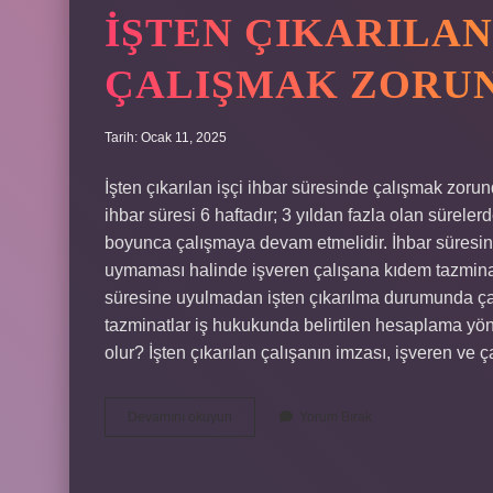
İŞTEN ÇIKARILAN
ÇALIŞMAK ZORUN
Tarih: Ocak 11, 2025
İşten çıkarılan işçi ihbar süresinde çalışmak zorun
ihbar süresi 6 haftadır; 3 yıldan fazla olan süreler
boyunca çalışmaya devam etmelidir. İhbar süresin
uymaması halinde işveren çalışana kıdem tazminatı
süresine uyulmadan işten çıkarılma durumunda ça
tazminatlar iş hukukunda belirtilen hesaplama yönt
olur? İşten çıkarılan çalışanın imzası, işveren ve
İŞten
Devamını okuyun
Yorum Bırak
Çıkarılan
Işçi
Ihbar