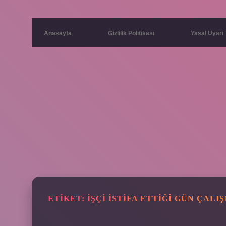
Anasayfa
Gizlilik Politikası
Yasal Uyarı
ETIKET:
İŞÇI ISTIFA ETTIĞI GÜN ÇAL