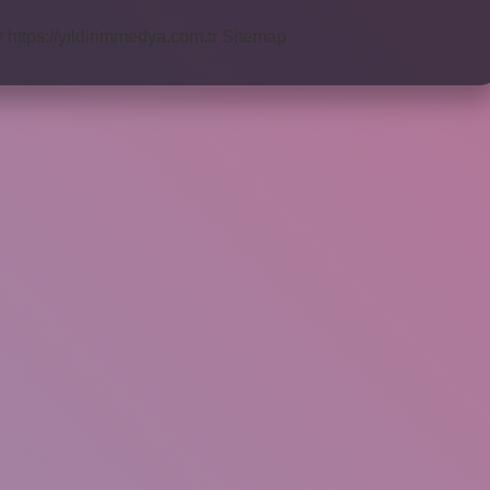
r
https://yildirimmedya.com.tr
Sitemap