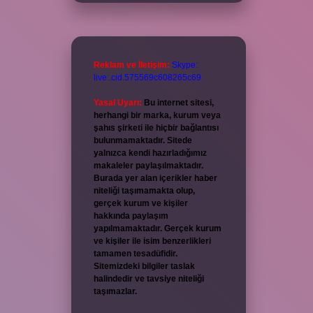
Reklam ve İletişim:
Skype:
live:.cid.575569c608265c69
Yasal Uyarı:
Bu internet sitesi,
herhangi bir marka, kurum veya
şahıs şirketi ile hiçbir bağlantısı
bulunmamaktadır. Sitede
yalnızca kendi hazırladığımız
makaleler paylaşılmaktadır.
Burada yer alan içerikler haber
niteliği taşımamakta olup,
gerçek kurum ve kişiler
hakkında paylaşım
yapılmamaktadır. Gerçek kurum
ve kişiler ile isim benzerlikleri
tamamen tesadüfidir.
Sitemizdeki bilgiler taslak
halindedir ve tavsiye niteliği
taşımazlar.