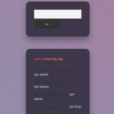
Arama
SON YORUMLAR
Alerji Yapan Yiyecekler Nelerdir
için
admin
Alerji Yapan Yiyecekler Nelerdir
için
Nesrin
Belirtme Sıfatları Nelerdir
için
admin
Belirtme Sıfatları Nelerdir
için
Dayı