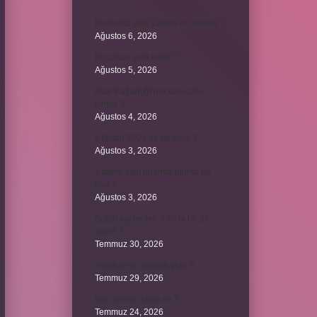
Bordroda aynı yardım ne demek ?
Ağustos 6, 2026
Koşulsuz iade nedir ?
Ağustos 5, 2026
Avar Kağanlığı’nın kurucusu
kimdir ?
Ağustos 4, 2026
8 Nisan 2004’de ne oldu ?
Ağustos 3, 2026
4 takım aynı puanda olursa ne
olur ?
Ağustos 3, 2026
Şubat ayı neden 4 yılda bir 29
çeker ?
Temmuz 30, 2026
Tevafuk ne anlama gelir ?
Temmuz 29, 2026
Karı demek kaba mı ?
Temmuz 24, 2026