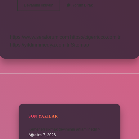
Is
Devamını okuyun
Yorum Bırak
Ra
And
Horus
The
Same
https://www.seraforum.com
https://cigerricco.com.tr
https://yildirimmedya.com.tr
Sitemap
SIDEBAR
SON YAZILAR
Kemerleri sıkmak deyiminin anlamı nedir ?
Ağustos 7, 2026