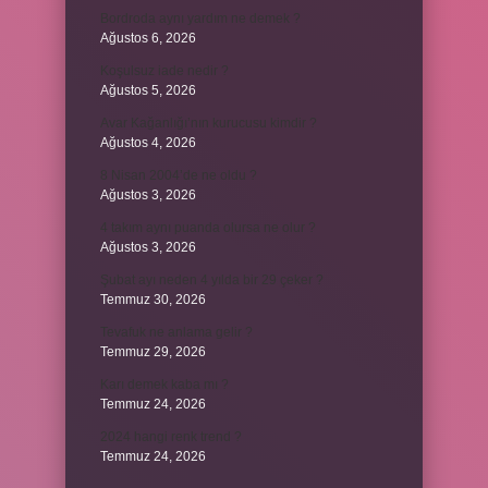
Bordroda aynı yardım ne demek ?
Ağustos 6, 2026
Koşulsuz iade nedir ?
Ağustos 5, 2026
Avar Kağanlığı’nın kurucusu kimdir ?
Ağustos 4, 2026
8 Nisan 2004’de ne oldu ?
Ağustos 3, 2026
4 takım aynı puanda olursa ne olur ?
Ağustos 3, 2026
Şubat ayı neden 4 yılda bir 29 çeker ?
Temmuz 30, 2026
Tevafuk ne anlama gelir ?
Temmuz 29, 2026
Karı demek kaba mı ?
Temmuz 24, 2026
2024 hangi renk trend ?
Temmuz 24, 2026