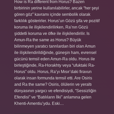
How is Ra different from Horus? Bazen
birbirinin yerine kullanılabilirler, ancak “her şeyi
gören göz” kavramı içinde sembolik olarak
farklılık gösterirler. Horus’un Gözü şifa ve pozitif
koruma ile ilişkilendirilirken, Ra’nın Gözü
şiddetli koruma ve öfke ile ilişkilendirilir. Is
Amun-Ra the same as Horus? Büyük
bilinmeyen yaratıcı tanrılardan biri olan Amun
ile ilişkilendirildiğinde, güneşin ham, evrensel
gücünü temsil eden Amun-Ra oldu. Horus ile
birleştiğinde, Ra-Horakhty veya “ufuktaki Ra-
Horus” oldu. Horus, Ra’yı Mısır’daki firavun
olarak insan formunda temsil etti. Are Osiris
and Ra the same? Osiris, ölülerin ve yeraltı
dünyasının yargıcı ve efendisiydi, “Sessizliğin
Efendisi” ve “Batılıların İlki” anlamına gelen
Khenti-Amentiu’ydu. Eski…