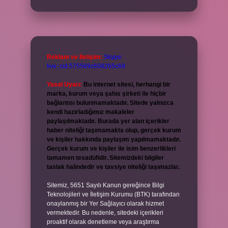
Reklam ve İletişim:
Skype:
live:.cid.575569c608265c69
Yasal Uyarı:
Bu internet sitesi, herhangi bir
marka, kurum veya şahıs şirketi ile hiçbir
bağlantısı bulunmamaktadır. Sitede yalnızca
kendi hazırladığımız makaleler
paylaşılmaktadır. Burada yer alan içerikler
haber niteliği taşımamakta olup, gerçek kurum
ve kişiler hakkında paylaşım yapılmamaktadır.
Gerçek kurum ve kişiler ile isim benzerlikleri
tamamen tesadüfidir. Sitemizdeki bilgiler
taslak halindedir ve tavsiye niteliği taşımazlar.
Sitemiz, 5651 Sayılı Kanun gereğince Bilgi
Teknolojileri ve İletişim Kurumu (BTK) tarafından
onaylanmış bir Yer Sağlayıcı olarak hizmet
vermektedir. Bu nedenle, sitedeki içerikleri
proaktif olarak denetleme veya araştırma