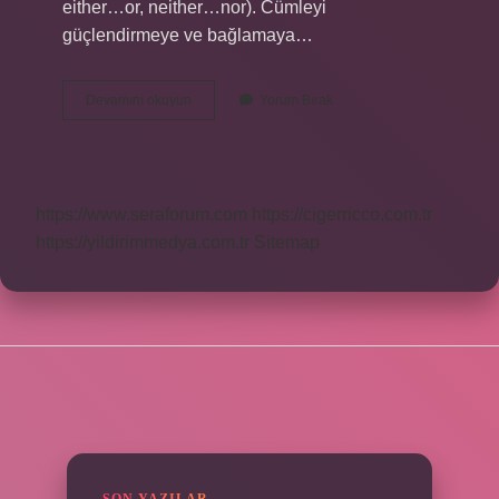
either…or, neither…nor). Cümleyi
güçlendirmeye ve bağlamaya…
Keza
Devamını okuyun
Yorum Bırak
Dan
Sonra
Virgül
Gelir
Mi
https://www.seraforum.com
https://cigerricco.com.tr
https://yildirimmedya.com.tr
Sitemap
SIDEBAR