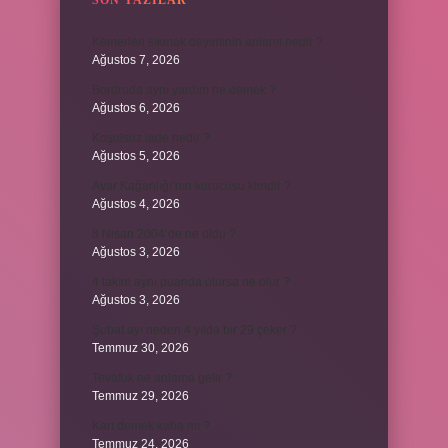
SON YAZILAR
Kemerleri sıkmak deyiminin anlamı nedir ?
Ağustos 7, 2026
Bordroda aynı yardım ne demek ?
Ağustos 6, 2026
Koşulsuz iade nedir ?
Ağustos 5, 2026
Avar Kağanlığı’nın kurucusu kimdir ?
Ağustos 4, 2026
8 Nisan 2004’de ne oldu ?
Ağustos 3, 2026
4 takım aynı puanda olursa ne olur ?
Ağustos 3, 2026
Şubat ayı neden 4 yılda bir 29 çeker ?
Temmuz 30, 2026
Tevafuk ne anlama gelir ?
Temmuz 29, 2026
Karı demek kaba mı ?
Temmuz 24, 2026