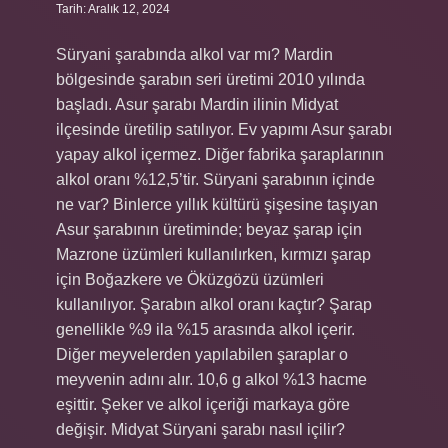
Tarih: Aralık 12, 2024
Süryani şarabında alkol var mı? Mardin
bölgesinde şarabın seri üretimi 2010 yılında
başladı. Asur şarabı Mardin ilinin Midyat
ilçesinde üretilip satılıyor. Ev yapımı Asur şarabı
yapay alkol içermez. Diğer fabrika şaraplarının
alkol oranı %12,5’tir. Süryani şarabının içinde
ne var? Binlerce yıllık kültürü şişesine taşıyan
Asur şarabının üretiminde; beyaz şarap için
Mazrone üzümleri kullanılırken, kırmızı şarap
için Boğazkere ve Öküzgözü üzümleri
kullanılıyor. Şarabın alkol oranı kaçtır? Şarap
genellikle %9 ila %15 arasında alkol içerir.
Diğer meyvelerden yapılabilen şaraplar o
meyvenin adını alır. 10,6 g alkol %13 hacme
eşittir. Şeker ve alkol içeriği markaya göre
değişir. Midyat Süryani şarabı nasıl içilir?