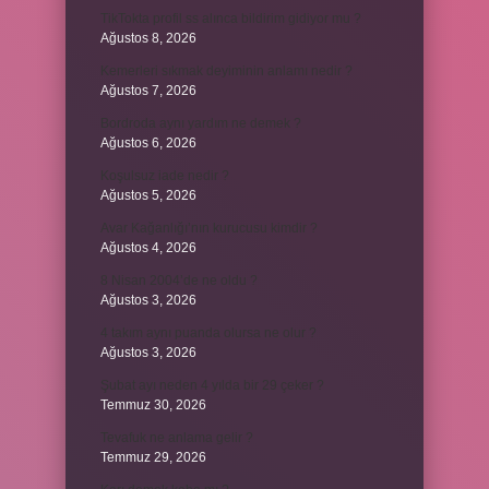
TikTokta profil ss alınca bildirim gidiyor mu ?
Ağustos 8, 2026
Kemerleri sıkmak deyiminin anlamı nedir ?
Ağustos 7, 2026
Bordroda aynı yardım ne demek ?
Ağustos 6, 2026
Koşulsuz iade nedir ?
Ağustos 5, 2026
Avar Kağanlığı’nın kurucusu kimdir ?
Ağustos 4, 2026
8 Nisan 2004’de ne oldu ?
Ağustos 3, 2026
4 takım aynı puanda olursa ne olur ?
Ağustos 3, 2026
Şubat ayı neden 4 yılda bir 29 çeker ?
Temmuz 30, 2026
Tevafuk ne anlama gelir ?
Temmuz 29, 2026