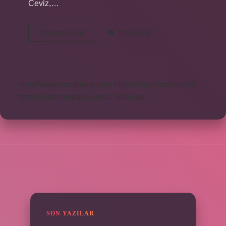
Ceviz,…
Süryani
Devamını okuyun
Yorum Bırak
Şarabının
Içinde
Alkol
Var
Mı
https://www.seraforum.com
https://cigerricco.com.tr
https://yildirimmedya.com.tr
Sitemap
SIDEBAR
SON YAZILAR