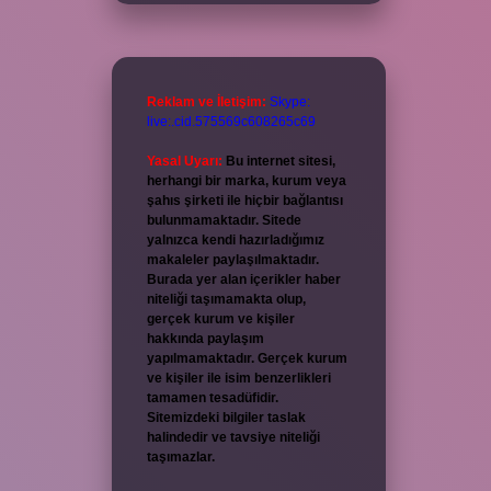
Reklam ve İletişim:
Skype:
live:.cid.575569c608265c69
Yasal Uyarı:
Bu internet sitesi,
herhangi bir marka, kurum veya
şahıs şirketi ile hiçbir bağlantısı
bulunmamaktadır. Sitede
yalnızca kendi hazırladığımız
makaleler paylaşılmaktadır.
Burada yer alan içerikler haber
niteliği taşımamakta olup,
gerçek kurum ve kişiler
hakkında paylaşım
yapılmamaktadır. Gerçek kurum
ve kişiler ile isim benzerlikleri
tamamen tesadüfidir.
Sitemizdeki bilgiler taslak
halindedir ve tavsiye niteliği
taşımazlar.