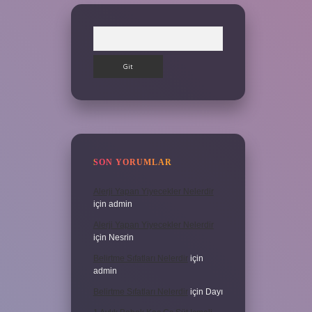
Arama
SON YORUMLAR
Alerji Yapan Yiyecekler Nelerdir
için
admin
Alerji Yapan Yiyecekler Nelerdir
için
Nesrin
Belirtme Sıfatları Nelerdir
için
admin
Belirtme Sıfatları Nelerdir
için
Dayı