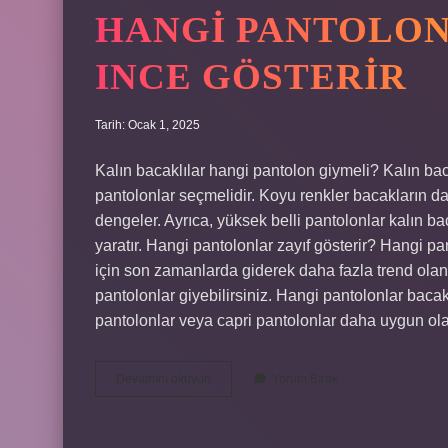
HANGI PANTOLO
INCE GÖSTERIR
Tarih: Ocak 1, 2025
Kalın bacaklılar hangi pantolon giymeli? Kalın ba
pantolonlar seçmelidir. Koyu renkler bacakların da
dengeler. Ayrıca, yüksek belli pantolonlar kalın 
yaratır. Hangi pantolonlar zayıf gösterir? Hangi pa
için son zamanlarda giderek daha fazla trend olan 
pantolonlar giyebilirsiniz. Hangi pantolonlar bacak
pantolonlar veya capri pantolonlar daha uygun olab
Hangi
Devamını okuyun
Yorum Bırak
Pantolonlar
Bacakları
Ince