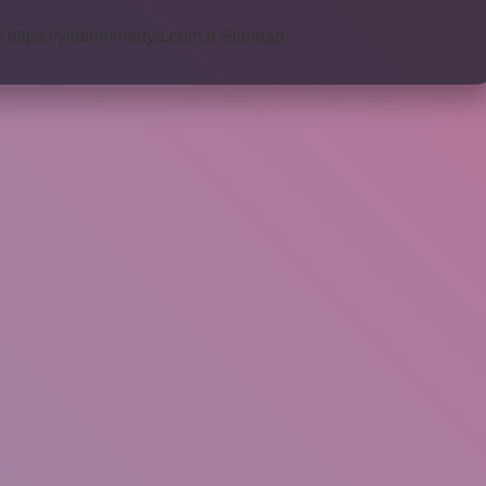
r
https://yildirimmedya.com.tr
Sitemap