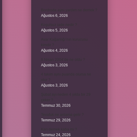
Bordroda aynı yardım ne demek ?
Ağustos 6, 2026
Koşulsuz iade nedir ?
Ağustos 5, 2026
Avar Kağanlığı’nın kurucusu
kimdir ?
Ağustos 4, 2026
8 Nisan 2004’de ne oldu ?
Ağustos 3, 2026
4 takım aynı puanda olursa ne
olur ?
Ağustos 3, 2026
Şubat ayı neden 4 yılda bir 29
çeker ?
Temmuz 30, 2026
Tevafuk ne anlama gelir ?
Temmuz 29, 2026
Karı demek kaba mı ?
Temmuz 24, 2026