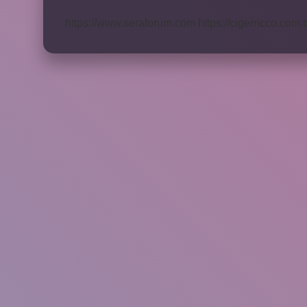
Gösterir
https://www.seraforum.com
https://cigerricco.com.t