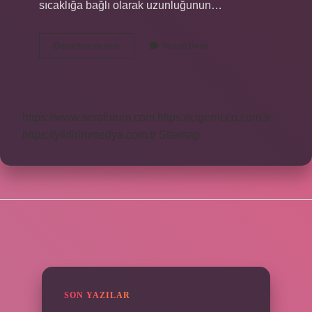
sıcaklığa bağlı olarak uzunluğunun…
Işık
Devamını okuyun
Yorum Bırak
Genleşir
Mi
https://www.seraforum.com
https://cigerricco.com.tr
https://yildirimmedya.com.tr
Sitemap
SIDEBAR
SON YAZILAR