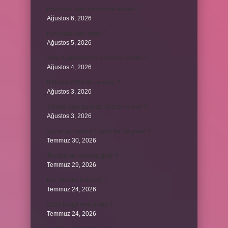
Bordroda aynı yardım ne demek ?
Ağustos 6, 2026
Koşulsuz iade nedir ?
Ağustos 5, 2026
Avar Kağanlığı’nın kurucusu kimdir ?
Ağustos 4, 2026
8 Nisan 2004’de ne oldu ?
Ağustos 3, 2026
4 takım aynı puanda olursa ne olur ?
Ağustos 3, 2026
Şubat ayı neden 4 yılda bir 29 çeker ?
Temmuz 30, 2026
Tevafuk ne anlama gelir ?
Temmuz 29, 2026
Karı demek kaba mı ?
Temmuz 24, 2026
2024 hangi renk trend ?
Temmuz 24, 2026