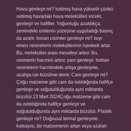
Hava genleşir mi? Isıtılmış hava yükselir çünkü
ısıtılmış havadaki hava molekülleri incelir,
genleşir ve hafifler. Yoğunluğu azaldıkça,
zemindeki ünitenin yüzeyine uyguladığı basınç
da azalır. Isınan cisimler genleşir mi? Isıyı
emen nesnelerin moleküllerinin hareketi artar.
Bu, moleküller arası mesafeyi artırır. Bu,
nesnenin hacmini artırır, yani genleşir. Isıtılan
nesnelerin hacmindeki artışa genleşme,
azalışa ise büzülme denir. Cam genleşir mi?
Çoğu malzeme gibi cam da ısıtıldığında hafifçe
genleşir ve soğutulduğunda aynı miktarda
büzülür.13 Mart 2024Çoğu malzeme gibi cam
da ısıtıldığında hafifçe genleşir ve
soğutulduğunda aynı miktarda büzülür. Plastik
genleşir mi? Doğrusal termal genleşme
katsayısı, bir malzemenin artan veya azalan