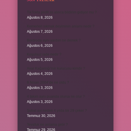
SON YAZILAR
TikTokta profil ss alınca bildirim gidiyor mu ?
Ağustos 8, 2026
Kemerleri sıkmak deyiminin anlamı nedir ?
Ağustos 7, 2026
Bordroda aynı yardım ne demek ?
Ağustos 6, 2026
Koşulsuz iade nedir ?
Ağustos 5, 2026
Avar Kağanlığı’nın kurucusu kimdir ?
Ağustos 4, 2026
8 Nisan 2004’de ne oldu ?
Ağustos 3, 2026
4 takım aynı puanda olursa ne olur ?
Ağustos 3, 2026
Şubat ayı neden 4 yılda bir 29 çeker ?
Temmuz 30, 2026
Tevafuk ne anlama gelir ?
Temmuz 29, 2026