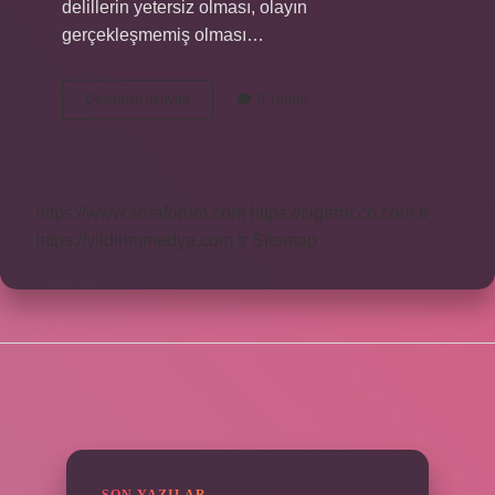
delillerin yetersiz olması, olayın
gerçekleşmemiş olması…
Basit
Devamını okuyun
6 Yorum
Cinsel
Saldırının
Ispatı
Nedir
https://www.seraforum.com
https://cigerricco.com.tr
https://yildirimmedya.com.tr
Sitemap
SIDEBAR