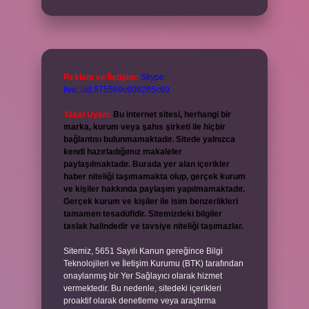
Reklam ve İletişim:
Skype:
live:.cid.575569c608265c69
Yasal Uyarı:
Bu internet sitesi, herhangi bir
marka, kurum veya şahıs şirketi ile hiçbir
bağlantısı bulunmamaktadır. Sitede yalnızca
kendi hazırladığımız makaleler
paylaşılmaktadır. Burada yer alan içerikler
haber niteliği taşımamakta olup, gerçek kurum
ve kişiler hakkında paylaşım yapılmamaktadır.
Gerçek kurum ve kişiler ile isim benzerlikleri
tamamen tesadüfidir. Sitemizdeki bilgiler
taslak halindedir ve tavsiye niteliği taşımazlar.
Sitemiz, 5651 Sayılı Kanun gereğince Bilgi
Teknolojileri ve İletişim Kurumu (BTK) tarafından
onaylanmış bir Yer Sağlayıcı olarak hizmet
vermektedir. Bu nedenle, sitedeki içerikleri
proaktif olarak denetleme veya araştırma