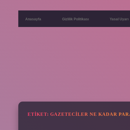
Anasayfa
Gizlilik Politikası
Yasal Uyarı
ETIKET:
GAZETECILER NE KADAR PAR