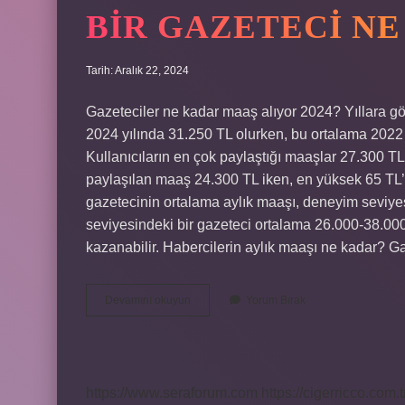
BIR GAZETECI NE
Tarih: Aralık 22, 2024
Gazeteciler ne kadar maaş alıyor 2024? Yıllara g
2024 yılında 31.250 TL olurken, bu ortalama 2022
Kullanıcıların en çok paylaştığı maaşlar 27.300 TL
paylaşılan maaş 24.300 TL iken, en yüksek 65 TL’d
gazetecinin ortalama aylık maaşı, deneyim seviyesi
seviyesindeki bir gazeteci ortalama 26.000-38.000
kazanabilir. Habercilerin aylık maaşı ne kadar? G
Bir
Devamını okuyun
Yorum Bırak
Gazeteci
Ne
Kadar
Maaş
Alır
https://www.seraforum.com
https://cigerricco.com.t