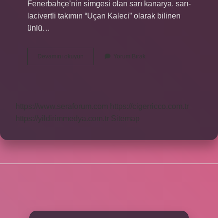
Fenerbahçe’nin simgesi olan sarı kanarya, sarı-
lacivertli takımın “Uçan Kaleci” olarak bilinen
ünlü…
Fenerbahçe
Devamını okuyun
Yorum Bırak
Civciv
Mi
Kanarya
Mı
https://www.seraforum.com
https://cigerricco.com.tr
https://yildirimmedya.com.tr
Sitemap
SIDEBAR