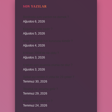
SON YAZILAR
Bordroda aynı yardım ne demek ?
Ağustos 6, 2026
Koşulsuz iade nedir ?
Ağustos 5, 2026
Avar Kağanlığı’nın kurucusu kimdir ?
Ağustos 4, 2026
8 Nisan 2004’de ne oldu ?
Ağustos 3, 2026
4 takım aynı puanda olursa ne olur ?
Ağustos 3, 2026
Şubat ayı neden 4 yılda bir 29 çeker ?
Temmuz 30, 2026
Tevafuk ne anlama gelir ?
Temmuz 29, 2026
Karı demek kaba mı ?
Temmuz 24, 2026