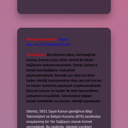
Reklam ve İletişim:
Skype:
live:.cid.575569c608265c69
Yasal Uyarı:
Bu internet sitesi, herhangi bir
marka, kurum veya şahıs şirketi ile hiçbir
bağlantısı bulunmamaktadır. Sitede yalnızca
kendi hazırladığımız makaleler
paylaşılmaktadır. Burada yer alan içerikler
haber niteliği taşımamakta olup, gerçek kurum
ve kişiler hakkında paylaşım yapılmamaktadır.
Gerçek kurum ve kişiler ile isim benzerlikleri
tamamen tesadüfidir. Sitemizdeki bilgiler
taslak halindedir ve tavsiye niteliği taşımazlar.
Sitemiz, 5651 Sayılı Kanun gereğince Bilgi
Teknolojileri ve İletişim Kurumu (BTK) tarafından
onaylanmış bir Yer Sağlayıcı olarak hizmet
vermektedir. Bu nedenle, sitedeki içerikleri