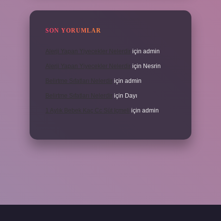
SON YORUMLAR
Alerji Yapan Yiyecekler Nelerdir
için
admin
Alerji Yapan Yiyecekler Nelerdir
için
Nesrin
Belirtme Sıfatları Nelerdir
için
admin
Belirtme Sıfatları Nelerdir
için
Dayı
1 Aylık Bebek Kaç Cc Süt Içmeli
için
admin
çin tıkla
betexper giriş