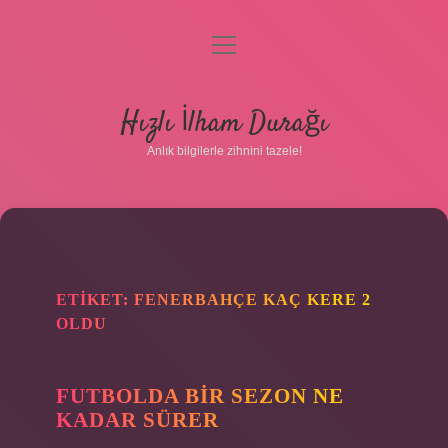
menüyü
aç
Anasayfa
Hızlı İlham Durağı
Gizlilik Politikası
Anlık bilgilerle zihnini tazele!
Yasal Uyarı
Hakkımızda
ETIKET:
FENERBAHÇE KAÇ KERE 2
OLDU
FUTBOLDA BIR SEZON NE
KADAR SÜRER