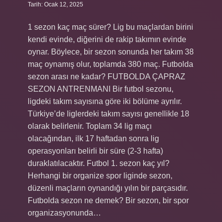
Tarih: Ocak 12, 2025
1 sezon kaç maç sürer? Lig bu maçlardan birini
kendi evinde, diğerini de rakip takımın evinde
oynar. Böylece, bir sezon sonunda her takım 38
maç oynamış olur, toplamda 380 maç. Futbolda
sezon arası ne kadar? FUTBOLDA ÇAPRAZ
SEZON ANTRENMANI Bir futbol sezonu,
ligdeki takım sayısına göre iki bölüme ayrılır.
Türkiye’de liglerdeki takım sayısı genellikle 18
olarak belirlenir. Toplam 34 lig maçı
olacağından, ilk 17 haftadan sonra lig
operasyonları belirli bir süre (2-3 hafta)
duraklatılacaktır. Futbol 1. sezon kaç yıl?
Herhangi bir organize spor liginde sezon,
düzenli maçların oynandığı yılın bir parçasıdır.
Futbolda sezon ne demek? Bir sezon, bir spor
organizasyonunda…