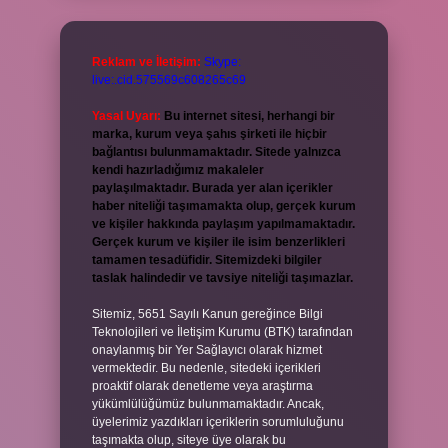
Reklam ve İletişim:
Skype:
live:.cid.575569c608265c69
Yasal Uyarı:
Bu internet sitesi, herhangi bir
marka, kurum veya şahıs şirketi ile hiçbir
bağlantısı bulunmamaktadır. Sitede yalnızca
kendi hazırladığımız makaleler
paylaşılmaktadır. Burada yer alan içerikler
haber niteliği taşımamakta olup, gerçek kurum
ve kişiler hakkında paylaşım yapılmamaktadır.
Gerçek kurum ve kişiler ile isim benzerlikleri
tamamen tesadüfidir. Sitemizdeki bilgiler
taslak halindedir ve tavsiye niteliği taşımazlar.
Sitemiz, 5651 Sayılı Kanun gereğince Bilgi
Teknolojileri ve İletişim Kurumu (BTK) tarafından
onaylanmış bir Yer Sağlayıcı olarak hizmet
vermektedir. Bu nedenle, sitedeki içerikleri
proaktif olarak denetleme veya araştırma
yükümlülüğümüz bulunmamaktadır. Ancak,
üyelerimiz yazdıkları içeriklerin sorumluluğunu
taşımakta olup, siteye üye olarak bu