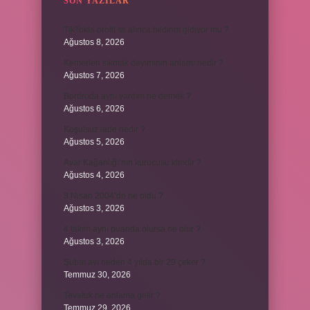
SON YAZILAR
TikTokta profil ss alınca bildirim gidiyor mu ?
Ağustos 8, 2026
Kemerleri sıkmak deyiminin anlamı nedir ?
Ağustos 7, 2026
Bordroda aynı yardım ne demek ?
Ağustos 6, 2026
Koşulsuz iade nedir ?
Ağustos 5, 2026
Avar Kağanlığı’nın kurucusu kimdir ?
Ağustos 4, 2026
8 Nisan 2004’de ne oldu ?
Ağustos 3, 2026
4 takım aynı puanda olursa ne olur ?
Ağustos 3, 2026
Şubat ayı neden 4 yılda bir 29 çeker ?
Temmuz 30, 2026
Tevafuk ne anlama gelir ?
Temmuz 29, 2026