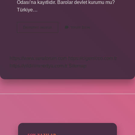
Odası’na kayıtlıdır. Barolar devlet kurumu mu?
Türkiye…
Baro
Devamını okuyun
Yorum Bırak
Meslek
Odası
Mı
https://www.seraforum.com
https://cigerricco.com.tr
https://yildirimmedya.com.tr
Sitemap
SIDEBAR