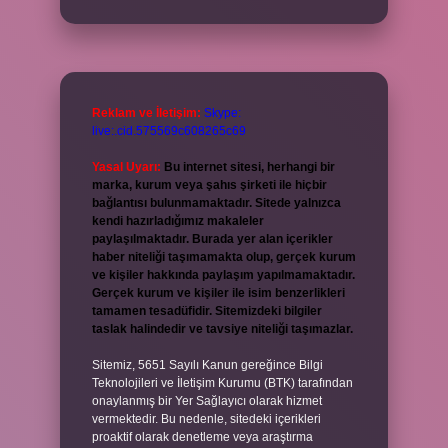
Reklam ve İletişim:
Skype:
live:.cid.575569c608265c69
Yasal Uyarı:
Bu internet sitesi, herhangi bir
marka, kurum veya şahıs şirketi ile hiçbir
bağlantısı bulunmamaktadır. Sitede yalnızca
kendi hazırladığımız makaleler
paylaşılmaktadır. Burada yer alan içerikler
haber niteliği taşımamakta olup, gerçek kurum
ve kişiler hakkında paylaşım yapılmamaktadır.
Gerçek kurum ve kişiler ile isim benzerlikleri
tamamen tesadüfidir. Sitemizdeki bilgiler
taslak halindedir ve tavsiye niteliği taşımazlar.
Sitemiz, 5651 Sayılı Kanun gereğince Bilgi
Teknolojileri ve İletişim Kurumu (BTK) tarafından
onaylanmış bir Yer Sağlayıcı olarak hizmet
vermektedir. Bu nedenle, sitedeki içerikleri
proaktif olarak denetleme veya araştırma