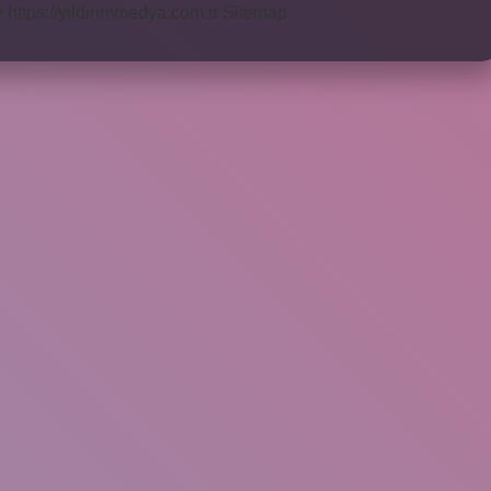
r
https://yildirimmedya.com.tr
Sitemap