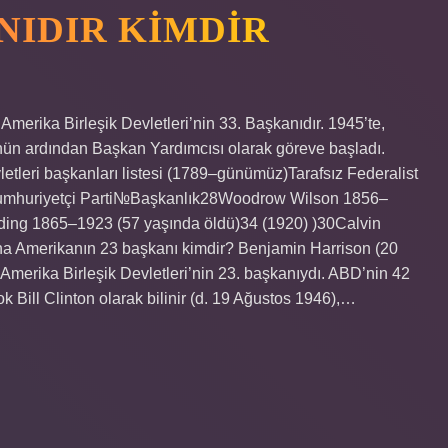
NIDIR KIMDIR
merika Birleşik Devletleri’nin 33. Başkanıdır. 1945’te,
ün ardından Başkan Yardımcısı olarak göreve başladı.
etleri başkanları listesi (1789–günümüz)Tarafsız Federalist
Cumhuriyetçi Parti№Başkanlık28Woodrow Wilson 1856–
ding 1865–1923 (57 yaşında öldü)34 (1920) )30Calvin
ha Amerikanın 23 başkanı kimdir? Benjamin Harrison (20
Amerika Birleşik Devletleri’nin 23. başkanıydı. ABD’nin 42
k Bill Clinton olarak bilinir (d. 19 Ağustos 1946),…