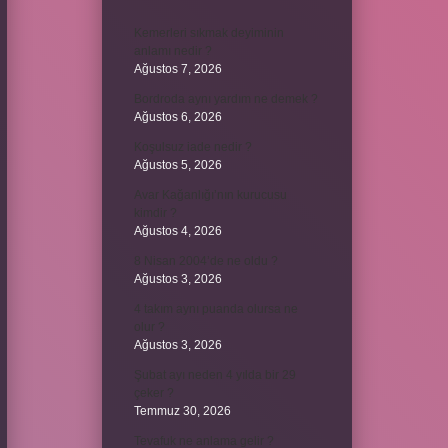
Kemerleri sıkmak deyiminin
anlamı nedir ?
Ağustos 7, 2026
Bordroda aynı yardım ne demek ?
Ağustos 6, 2026
Koşulsuz iade nedir ?
Ağustos 5, 2026
Avar Kağanlığı’nın kurucusu
kimdir ?
Ağustos 4, 2026
8 Nisan 2004’de ne oldu ?
Ağustos 3, 2026
4 takım aynı puanda olursa ne
olur ?
Ağustos 3, 2026
Şubat ayı neden 4 yılda bir 29
çeker ?
Temmuz 30, 2026
Tevafuk ne anlama gelir ?