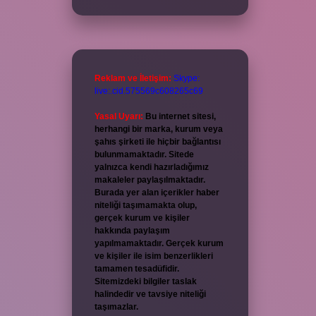
Reklam ve İletişim:
Skype:
live:.cid.575569c608265c69
Yasal Uyarı:
Bu internet sitesi,
herhangi bir marka, kurum veya
şahıs şirketi ile hiçbir bağlantısı
bulunmamaktadır. Sitede
yalnızca kendi hazırladığımız
makaleler paylaşılmaktadır.
Burada yer alan içerikler haber
niteliği taşımamakta olup,
gerçek kurum ve kişiler
hakkında paylaşım
yapılmamaktadır. Gerçek kurum
ve kişiler ile isim benzerlikleri
tamamen tesadüfidir.
Sitemizdeki bilgiler taslak
halindedir ve tavsiye niteliği
taşımazlar.