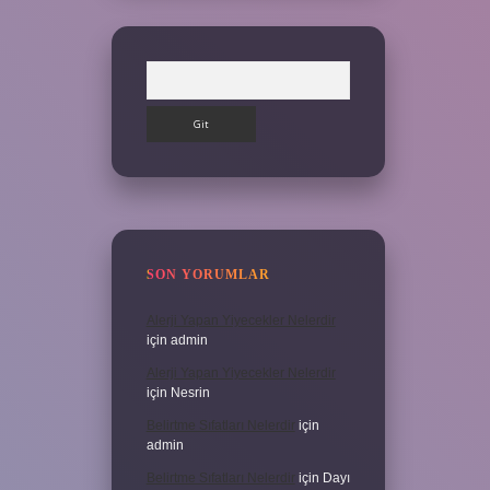
Arama
SON YORUMLAR
Alerji Yapan Yiyecekler Nelerdir
için
admin
Alerji Yapan Yiyecekler Nelerdir
için
Nesrin
Belirtme Sıfatları Nelerdir
için
admin
Belirtme Sıfatları Nelerdir
için
Dayı