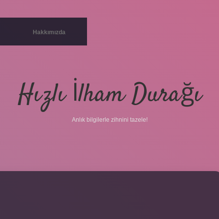
Hakkımızda
Hızlı İlham Durağı
Anlık bilgilerle zihnini tazele!