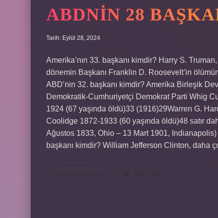
ABDNIN 28 BAŞKA
Tarih: Eylül 28, 2024
Amerika’nın 33. başkanı kimdir? Harry S. Truman, A
dönemin Başkanı Franklin D. Roosevelt’in ölümün
ABD’nin 32. başkanı kimdir? Amerika Birleşik Devl
Demokratik-Cumhuriyetçi Demokrat Parti Whig 
1924 (67 yaşında öldü)33 (1916)29Warren G. Har
Coolidge 1872-1933 (60 yaşında öldü)48 satır da
Ağustos 1833, Ohio – 13 Mart 1901, Indianapolis) 
başkanı kimdir? William Jefferson Clinton, daha ço
Abdnin
Devamını okuyun
Yorum Bırak
28
Başkanıdır
Kimdir