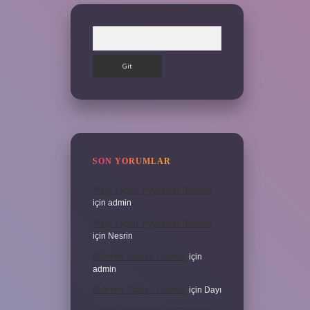
Arama
SON YORUMLAR
Alerji Yapan Yiyecekler Nelerdir
için
admin
Alerji Yapan Yiyecekler Nelerdir
için
Nesrin
Belirtme Sıfatları Nelerdir
için
admin
Belirtme Sıfatları Nelerdir
için
Dayı