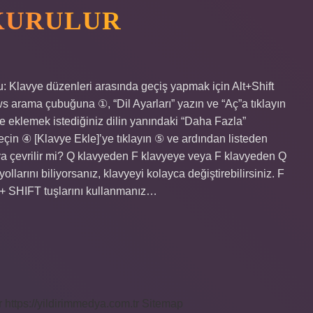
 KURULUR
u: Klavye düzenleri arasında geçiş yapmak için Alt+Shift
s arama çubuğuna ①, “Dil Ayarları” yazın ve “Aç”a tıklayın
ye eklemek istediğiniz dilin yanındaki “Daha Fazla”
eçin ④ [Klavye Ekle]’ye tıklayın ⑤ ve ardından listeden
ya çevrilir mi? Q klavyeden F klavyeye veya F klavyeden Q
llarını biliyorsanız, klavyeyi kolayca değiştirebilirsiniz. F
 + SHIFT tuşlarını kullanmanız…
r
https://yildirimmedya.com.tr
Sitemap