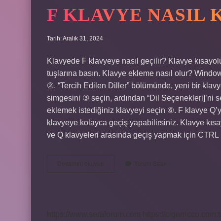
F KLAVYE NASIL
Tarih: Aralık 31, 2024
Klavyede F klavyeye nasıl geçilir? Klavye kısayol
tuşlarına basın. Klavye ekleme nasıl olur? Window
②. “Tercih Edilen Diller” bölümünde, yeni bir klav
simgesini ③ seçin, ardından “Dil Seçenekleri]’ni s
eklemek istediğiniz klavyeyi seçin ⑥. F klavye Q’
klavyeye kolayca geçiş yapabilirsiniz. Klavye kısayo
ve Q klavyeleri arasında geçiş yapmak için CTRL
F
Devamını okuyun
Yorum Bırak
Klavye
Nasıl
Kurulur
https://www.seraforum.com
https://cigerricco.com.t