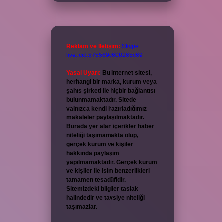
Reklam ve İletişim:
Skype:
live:.cid.575569c608265c69
Yasal Uyarı:
Bu internet sitesi,
herhangi bir marka, kurum veya
şahıs şirketi ile hiçbir bağlantısı
bulunmamaktadır. Sitede
yalnızca kendi hazırladığımız
makaleler paylaşılmaktadır.
Burada yer alan içerikler haber
niteliği taşımamakta olup,
gerçek kurum ve kişiler
hakkında paylaşım
yapılmamaktadır. Gerçek kurum
ve kişiler ile isim benzerlikleri
tamamen tesadüfidir.
Sitemizdeki bilgiler taslak
halindedir ve tavsiye niteliği
taşımazlar.