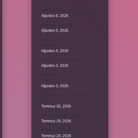
Bordroda aynı yardım ne demek ?
Ağustos 6, 2026
Koşulsuz iade nedir ?
Ağustos 5, 2026
Avar Kağanlığı’nın kurucusu
kimdir ?
Ağustos 4, 2026
8 Nisan 2004’de ne oldu ?
Ağustos 3, 2026
4 takım aynı puanda olursa ne
olur ?
Ağustos 3, 2026
Şubat ayı neden 4 yılda bir 29
çeker ?
Temmuz 30, 2026
Tevafuk ne anlama gelir ?
Temmuz 29, 2026
Karı demek kaba mı ?
Temmuz 24, 2026