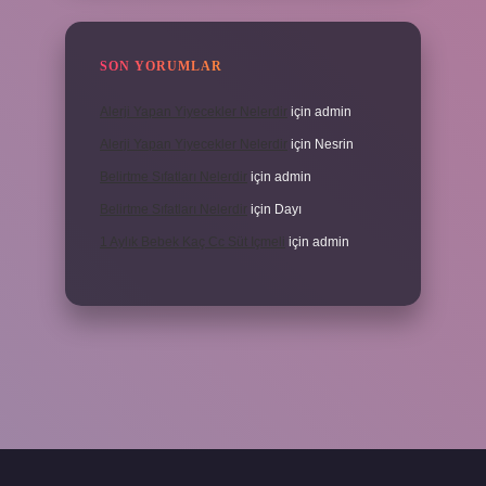
SON YORUMLAR
Alerji Yapan Yiyecekler Nelerdir
için
admin
Alerji Yapan Yiyecekler Nelerdir
için
Nesrin
Belirtme Sıfatları Nelerdir
için
admin
Belirtme Sıfatları Nelerdir
için
Dayı
1 Aylık Bebek Kaç Cc Süt Içmeli
için
admin
çin tıkla
betexper giriş