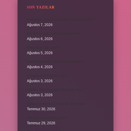
SON YAZILAR
Kemerleri sıkmak deyiminin anlamı nedir ?
Ağustos 7, 2026
Bordroda aynı yardım ne demek ?
Ağustos 6, 2026
Koşulsuz iade nedir ?
Ağustos 5, 2026
Avar Kağanlığı’nın kurucusu kimdir ?
Ağustos 4, 2026
8 Nisan 2004’de ne oldu ?
Ağustos 3, 2026
4 takım aynı puanda olursa ne olur ?
Ağustos 3, 2026
Şubat ayı neden 4 yılda bir 29 çeker ?
Temmuz 30, 2026
Tevafuk ne anlama gelir ?
Temmuz 29, 2026