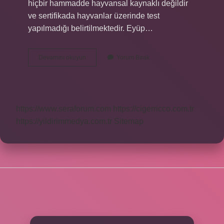
hiçbir hammadde hayvansal kaynaklı değildir
ve sertifikada hayvanlar üzerinde test
yapılmadığı belirtilmektedir. Eyüp…
Eyüp
Devamını okuyun
Yorum Bırak
Sabri
Tuncer
Ürünleri
Doğal
Mı
https://www.seraforum.com
https://cigerricco.com.tr
https://yildirimmedya.com.tr
Sitemap
SIDEBAR