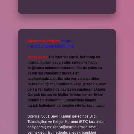
Reklam ve İletişim:
Skype:
live:.cid.575569c608265c69
Yasal Uyarı:
Bu internet sitesi, herhangi bir
marka, kurum veya şahıs şirketi ile hiçbir
bağlantısı bulunmamaktadır. Sitede yalnızca
kendi hazırladığımız makaleler
paylaşılmaktadır. Burada yer alan içerikler
haber niteliği taşımamakta olup, gerçek kurum
ve kişiler hakkında paylaşım yapılmamaktadır.
Gerçek kurum ve kişiler ile isim benzerlikleri
tamamen tesadüfidir. Sitemizdeki bilgiler
taslak halindedir ve tavsiye niteliği taşımazlar.
Sitemiz, 5651 Sayılı Kanun gereğince Bilgi
Teknolojileri ve İletişim Kurumu (BTK) tarafından
onaylanmış bir Yer Sağlayıcı olarak hizmet
vermektedir. Bu nedenle, sitedeki içerikleri