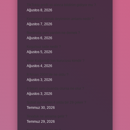
TikTokta profil ss alınca bildirim gidiyor mu ?
Ağustos 8, 2026
Kemerleri sıkmak deyiminin anlamı nedir ?
Ağustos 7, 2026
Bordroda aynı yardım ne demek ?
Ağustos 6, 2026
Koşulsuz iade nedir ?
Ağustos 5, 2026
Avar Kağanlığı’nın kurucusu kimdir ?
Ağustos 4, 2026
8 Nisan 2004’de ne oldu ?
Ağustos 3, 2026
4 takım aynı puanda olursa ne olur ?
Ağustos 3, 2026
Şubat ayı neden 4 yılda bir 29 çeker ?
Temmuz 30, 2026
Tevafuk ne anlama gelir ?
Temmuz 29, 2026