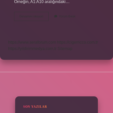
Örneğin, A1:A10 aralığındaki…
Excelde
Devamını okuyun
Yorum Bırak
Ortanca
Değer
Nasıl
Bulunur
https://www.seraforum.com
https://cigerricco.com.tr
https://yildirimmedya.com.tr
Sitemap
SIDEBAR
SON YAZILAR