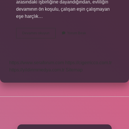
arasındaki işbirliğine dayandığından, evliliğin
devamının ön koşulu, çalışan eşin çalışmayan
eşe harçlık…
Erkek
Devamını okuyun
Yorum Bırak
Evi
Geçindirmek
Zorunda
Mı
https://www.seraforum.com
https://cigerricco.com.tr
https://yildirimmedya.com.tr
Sitemap
SIDEBAR