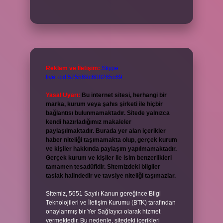
Reklam ve İletişim:
Skype:
live:.cid.575569c608265c69
Yasal Uyarı:
Bu internet sitesi, herhangi bir
marka, kurum veya şahıs şirketi ile hiçbir
bağlantısı bulunmamaktadır. Sitede yalnızca
kendi hazırladığımız makaleler
paylaşılmaktadır. Burada yer alan içerikler
haber niteliği taşımamakta olup, gerçek kurum
ve kişiler hakkında paylaşım yapılmamaktadır.
Gerçek kurum ve kişiler ile isim benzerlikleri
tamamen tesadüfidir. Sitemizdeki bilgiler
taslak halindedir ve tavsiye niteliği taşımazlar.
Sitemiz, 5651 Sayılı Kanun gereğince Bilgi
Teknolojileri ve İletişim Kurumu (BTK) tarafından
onaylanmış bir Yer Sağlayıcı olarak hizmet
vermektedir. Bu nedenle, sitedeki içerikleri