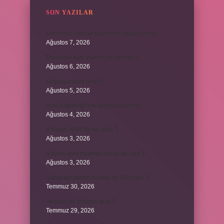
SON YAZILAR
Kemerleri sıkmak deyiminin anlamı nedir ?
Ağustos 7, 2026
Bordroda aynı yardım ne demek ?
Ağustos 6, 2026
Koşulsuz iade nedir ?
Ağustos 5, 2026
Avar Kağanlığı’nın kurucusu kimdir ?
Ağustos 4, 2026
8 Nisan 2004’de ne oldu ?
Ağustos 3, 2026
4 takım aynı puanda olursa ne olur ?
Ağustos 3, 2026
Şubat ayı neden 4 yılda bir 29 çeker ?
Temmuz 30, 2026
Tevafuk ne anlama gelir ?
Temmuz 29, 2026