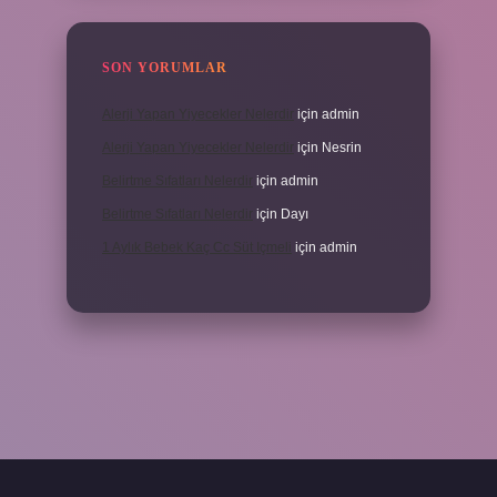
SON YORUMLAR
Alerji Yapan Yiyecekler Nelerdir
için
admin
Alerji Yapan Yiyecekler Nelerdir
için
Nesrin
Belirtme Sıfatları Nelerdir
için
admin
Belirtme Sıfatları Nelerdir
için
Dayı
1 Aylık Bebek Kaç Cc Süt Içmeli
için
admin
için tıkla
betexper giriş