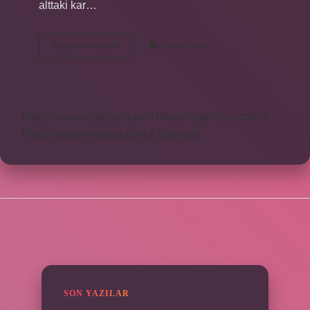
alttaki kar…
Çığ
Devamını okuyun
Yorum Bırak
En
Çok
Nerelerde
Görülür
https://www.seraforum.com
https://cigerricco.com.tr
https://yildirimmedya.com.tr
Sitemap
SIDEBAR
SON YAZILAR