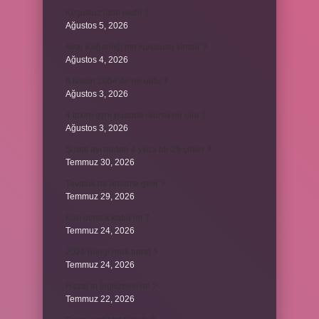
Koşulsuz iade nedir ?
Ağustos 5, 2026
Avar Kağanlığı’nın kurucusu kimdir ?
Ağustos 4, 2026
8 Nisan 2004’de ne oldu ?
Ağustos 3, 2026
4 takım aynı puanda olursa ne olur ?
Ağustos 3, 2026
Şubat ayı neden 4 yılda bir 29 çeker ?
Temmuz 30, 2026
Tevafuk ne anlama gelir ?
Temmuz 29, 2026
Karı demek kaba mı ?
Temmuz 24, 2026
2024 hangi renk trend ?
Temmuz 24, 2026
Hazal’ın İngilizcesi ne ?
Temmuz 22, 2026