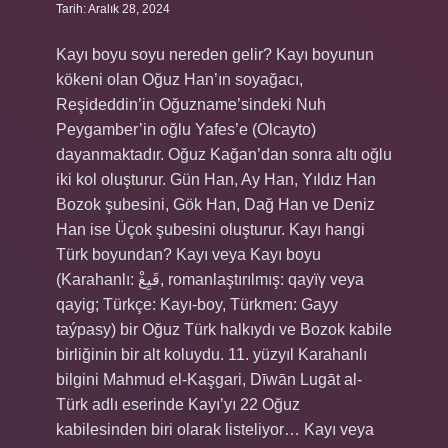
Tarih: Aralık 28, 2024
Kayı boyu soyu nereden gelir? Kayı boyunun
kökeni olan Oğuz Han’ın soyağacı,
Reşideddin’in Oğuzname’sindeki Nuh
Peygamber’in oğlu Yafes’e (Olcayto)
dayanmaktadır. Oğuz Kağan’dan sonra altı oğlu
iki kol oluşturur. Gün Han, Ay Han, Yıldız Han
Bozok şubesini, Gök Han, Dağ Han ve Deniz
Han ise Üçok şubesini oluşturur. Kayı hangi
Türk boyundan? Kayı veya Kayı boyu
(Karahanlı: قَيِغْ, romanlaştırılmış: qayïγ veya
qayig; Türkçe: Kayı-boy, Türkmen: Gayy
taýpasy) bir Oğuz Türk halkıydı ve Bozok kabile
birliğinin bir alt koluydu. 11. yüzyıl Karahanlı
bilgini Mahmud el-Kaşgari, Dīwān Lugāt al-
Türk adlı eserinde Kayı’yı 22 Oğuz
kabilesinden biri olarak listeliyor… Kayı veya