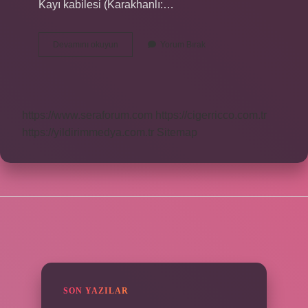
Kayı kabilesi (Karakhanlı:…
Kayilarin
Devamını okuyun
Yorum Bırak
Soyu
Nereden
Gelir
https://www.seraforum.com
https://cigerricco.com.tr
https://yildirimmedya.com.tr
Sitemap
SIDEBAR
SON YAZILAR