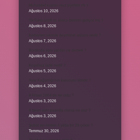
Muhabbet kuşları muz yiyebilir mi ?
Ağustos 10, 2026
TikTokta profil ss alınca bildirim gidiyor mu ?
Ağustos 8, 2026
Kemerleri sıkmak deyiminin anlamı nedir ?
Ağustos 7, 2026
Bordroda aynı yardım ne demek ?
Ağustos 6, 2026
Koşulsuz iade nedir ?
Ağustos 5, 2026
Avar Kağanlığı’nın kurucusu kimdir ?
Ağustos 4, 2026
8 Nisan 2004’de ne oldu ?
Ağustos 3, 2026
4 takım aynı puanda olursa ne olur ?
Ağustos 3, 2026
Şubat ayı neden 4 yılda bir 29 çeker ?
Temmuz 30, 2026