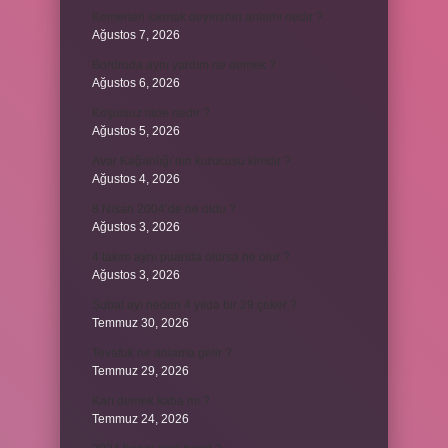
Kemerleri sıkmak deyiminin anlamı nedir ?
Ağustos 7, 2026
Bordroda aynı yardım ne demek ?
Ağustos 6, 2026
Koşulsuz iade nedir ?
Ağustos 5, 2026
Avar Kağanlığı’nın kurucusu kimdir ?
Ağustos 4, 2026
8 Nisan 2004’de ne oldu ?
Ağustos 3, 2026
4 takım aynı puanda olursa ne olur ?
Ağustos 3, 2026
Şubat ayı neden 4 yılda bir 29 çeker ?
Temmuz 30, 2026
Tevafuk ne anlama gelir ?
Temmuz 29, 2026
Karı demek kaba mı ?
Temmuz 24, 2026