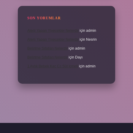
SON YORUMLAR
Alerji Yapan Yiyecekler Nelerdir
için
admin
Alerji Yapan Yiyecekler Nelerdir
için
Nesrin
Belirtme Sıfatları Nelerdir
için
admin
Belirtme Sıfatları Nelerdir
için
Dayı
1 Aylık Bebek Kaç Cc Süt Içmeli
için
admin
için tıkla
betexper giriş