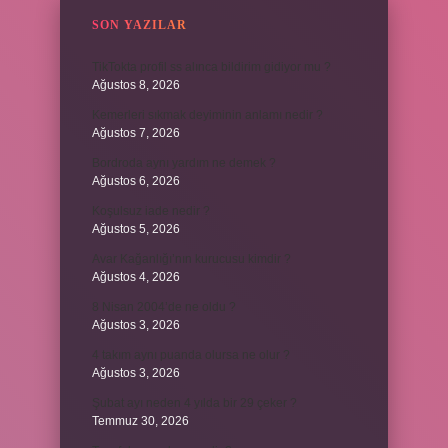
SON YAZILAR
TikTokta profil ss alınca bildirim gidiyor mu ?
Ağustos 8, 2026
Kemerleri sıkmak deyiminin anlamı nedir ?
Ağustos 7, 2026
Bordroda aynı yardım ne demek ?
Ağustos 6, 2026
Koşulsuz iade nedir ?
Ağustos 5, 2026
Avar Kağanlığı’nın kurucusu kimdir ?
Ağustos 4, 2026
8 Nisan 2004’de ne oldu ?
Ağustos 3, 2026
4 takım aynı puanda olursa ne olur ?
Ağustos 3, 2026
Şubat ayı neden 4 yılda bir 29 çeker ?
Temmuz 30, 2026