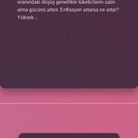
oranındaki düşüş genellikle tüketicilerin satın
alma gücünü artırır. Enflasyon artarsa ne artar?
Yüksek…
Enflasyon
Devamını okuyun
Yorum Bırak
Yüksek
Çıkarsa
Borsa
Ne
Olur
https://www.seraforum.com
https://cigerricco.com.tr
https://yildirimmedya.com.tr
Sitemap
SIDEBAR